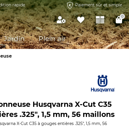
dition rapide
Paiement sûr et simple
0
Jardin
Plein air
neuse
onneuse Husqvarna X-Cut C35
ères .325", 1,5 mm, 56 maillons
qvarna X-Cut C35 à gouges entières .325", 1,5 mm, 56