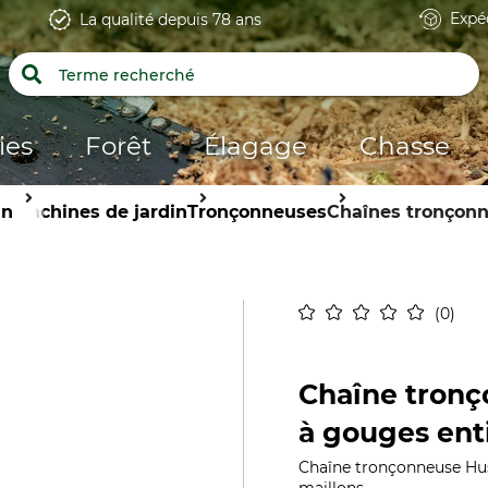
Expé
La qualité depuis 78 ans
ies
Forêt
Élagage
Chasse
in
Machines de jardin
Tronçonneuses
Chaînes tronçon
0
Chaîne tronç
à gouges enti
Chaîne tronçonneuse Hus