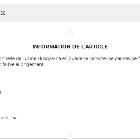
56
INFORMATION DE L'ARTICLE
nnelle de l’usine Husqvarna en Suède se caractérise par ses pe
 faible allongement.
m
icant
2 Stockholm, Sweden, www.husqvarnagroup.com