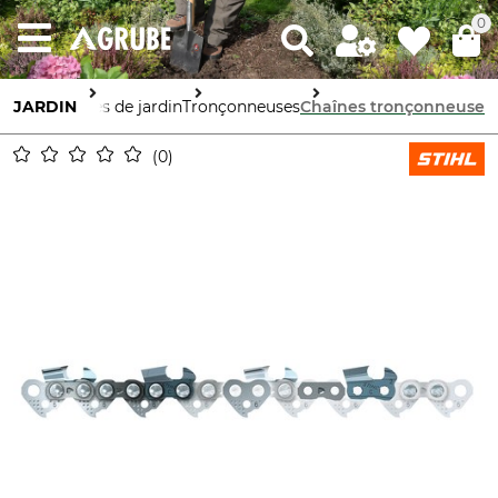
0
JARDIN
Machines de jardin
Tronçonneuses
Chaînes tronçonneuse
0