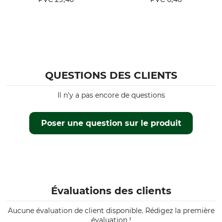
Stihl 032
Stihl 034
Stihl 036
Stihl 038
Stihl 044
Stihl 045
Stihl 046
QUESTIONS DES CLIENTS
Stihl MS 240
Stihl MS 260
Il n'y a pas encore de questions
Stihl MS 261
Stihl MS 270
Poser une question sur le produit
Stihl MS 271
Stihl MS 280
Stihl MS 290
Stihl MS 291
Stihl MS 310
Stihl MS 311
Évaluations des clients
Stihl MS 400
Stihl MSA 300
Aucune évaluation de client disponible. Rédigez la première
Stihl MS 300
évaluation !