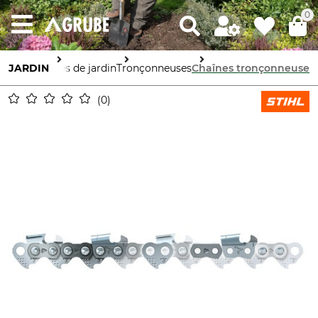
0
JARDIN
Machines de jardin
Tronçonneuses
Chaînes tronçonneuse
0