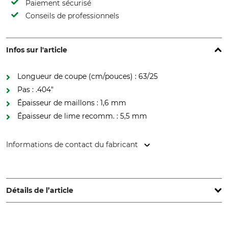
Paiement sécurisé
Conseils de professionnels
Infos sur l'article
Longueur de coupe (cm/pouces) : 63/25
Pas : .404"
Épaisseur de maillons : 1,6 mm
Épaisseur de lime recomm. : 5,5 mm
Informations de contact du fabricant
STIHL Vertriebszentrale AG & Co. KG, Robert-Bosch-Str. 13,
64807 Dieburg, Germany, www.stihl.de
Détails de l’article
Pas
Longueur de coupe
.404"
63 cm