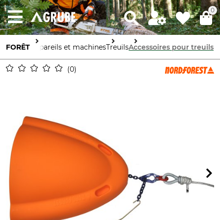
0
FORÊT
Appareils et machines
Treuils
Accessoires pour treuils
0