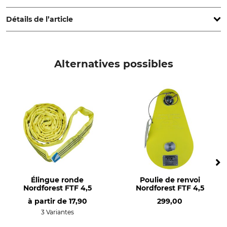
www.grube.de
Détails de l’article
Marque
Type de produit
Nordforest
Capot de treuillage
Alternatives possibles
Production
Poids
Made in Germany
6,5 kg
Élingue ronde
Poulie de renvoi
Nordforest FTF 4,5
Nordforest FTF 4,5
à partir de
17,90
299,00
3 Variantes