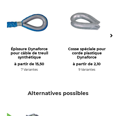
technique sylvicole)
Type de produit
Diamètre de corde
Câble de treuil en plastique
5 mm
Charge de rupture
Charge max. du treuil
minimum en épissure
1,3 t
2,65 t
Longueur
Poids
Épissure Dynaforce
Cosse spéciale pour
pour câble de treuil
corde plastique
1 suppl.
13 g
synthétique
Dynaforce
à partir de
15,50
à partir de
2,10
7 Variantes
9 Variantes
Alternatives possibles