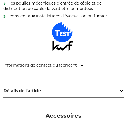
les poulies mécaniques d'entrée de câble et de
distribution de câble doivent être démontées
convient aux installations d'évacuation du fumier
Informations de contact du fabricant
Grube KG, Hützeler Damm 38, 29646 Bispingen, Germany,
www.grube.de
Détails de l’article
Marque
Marque de certification
KWF
Dynaforce
Accessoires
test KWF (association pour
les travaux forestiers et la