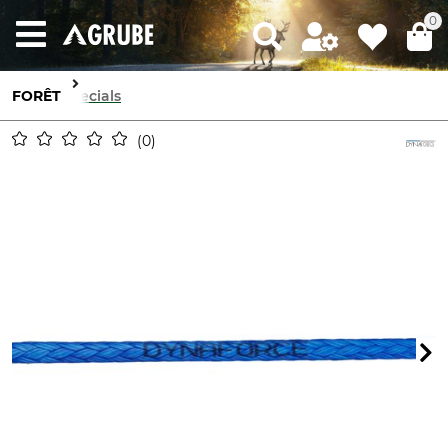
0
FORÊT
Specials
0