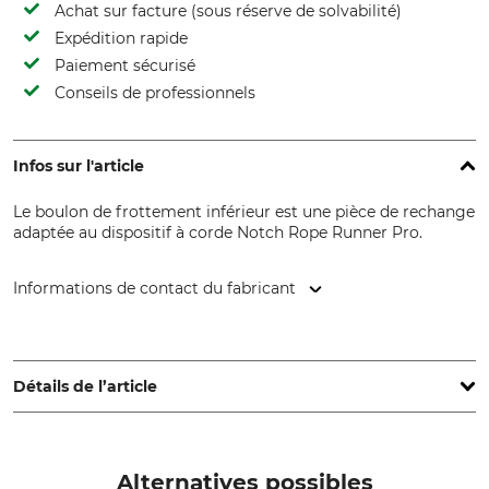
Achat sur facture (sous réserve de solvabilité)
Expédition rapide
Paiement sécurisé
Conseils de professionnels
Infos sur l'article
Le boulon de frottement inférieur est une pièce de rechange
adaptée au dispositif à corde Notch Rope Runner Pro.
Informations de contact du fabricant
Grube KG, Hützeler Damm 38, 29646 Bispingen, Germany,
www.grube.de
Détails de l’article
Marque
Type de produit
Notch
Boulon de frottement
Alternatives possibles