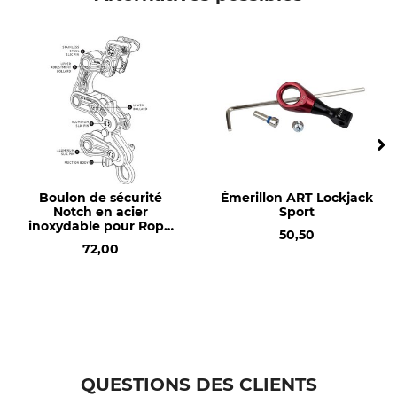
Nom du modèle
en bas pour le Rope Runner
Pro
Boulon de sécurité
Émerillon ART Lockjack
Notch en acier
Sport
inoxydable pour Rope
50,50
Runner Pro
72,00
QUESTIONS DES CLIENTS