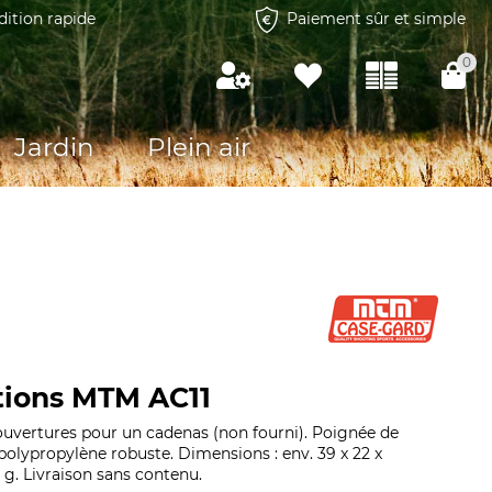
dition rapide
Paiement sûr et simple
0
Jardin
Plein air
tions MTM AC11
ouvertures pour un cadenas (non fourni). Poignée de
polypropylène robuste. Dimensions : env. 39 x 22 x
0 g. Livraison sans contenu.