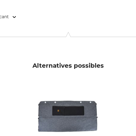
icant
ergweg 6-8, 97638 Mellrichstadt, Germany, www.helmuthofm
Alternatives possibles