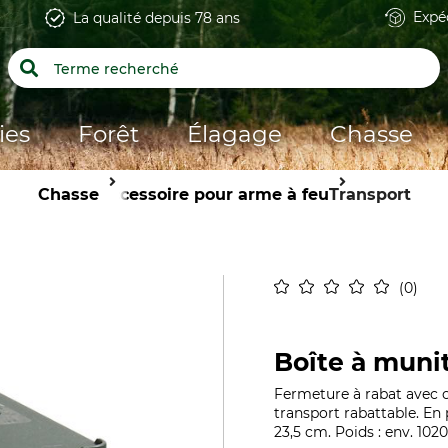
Expé
La qualité depuis 78 ans
ies
Forêt
Élagage
Chasse
Chasse
Accessoire pour arme à feu
Transport
0
Boîte à muni
Fermeture à rabat avec 
transport rabattable. En 
23,5 cm. Poids : env. 102