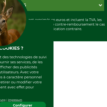
Paramètres des cookies
Conditions d'annulation
PayPal
GRUBE KG
Formulaire de rétraction
Carte de crédit
Politique de confidentialité
Paiement á l'avance
Histoire
Élimination et environnement
Tous les prix sont exprimés en euros et incluent la TVA, les
International
frais d'expédition et les frais de contre-remboursement le cas
Rétractation de votre commande
Portrait
échéant, sauf indication contraire.
Qui sommes-nous
COOKIES ?
et des technologies de suivi
ournir ses services, de les
fficher des publicités
tilisateurs. Avec votre
 à caractère personnel
retirer ou modifier votre
nt avec effet pour
rung
Impressum
Configurer