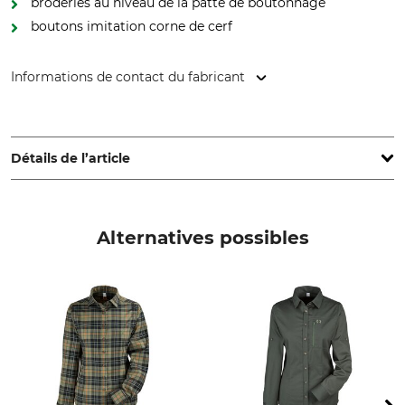
broderies au niveau de la patte de boutonnage
boutons imitation corne de cerf
Informations de contact du fabricant
Orbis Textil GmbH & Co. KG, Kruppstr. 20, 58553 Halver,
Germany, www.orbis-textil.de
Détails de l’article
Marque
Type de produit
OS-Trachten
Chemise à longues manches
Alternatives possibles
Matériau extérieur
Lavage
100% coton
Entretien facile 40 °C
Blanchir
Séchage
Ne pas blanchir
Ne pas sécher au sèche-linge
Repassage
Entretien professionnel des
textiles
Repassage jusqu'à 150 °C