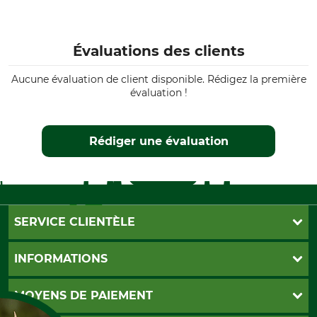
Évaluations des clients
Aucune évaluation de client disponible. Rédigez la première
évaluation !
Rédiger une évaluation
SERVICE CLIENTÈLE
Foire aux questions
INFORMATIONS
Abonnement à la newsletter
Contact
CGV
MOYENS DE PAIEMENT
Garantie / Devis
Livraison