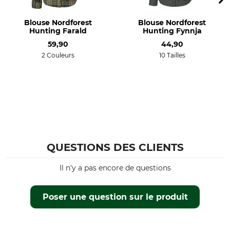
Nettoyage professionnel à
sec, processus normal
Blouse Nordforest
Blouse Nordforest
Hunting Farald
Hunting Fynnja
Pour
Coupe
Femmes
59,90
slim
44,90
2 Couleurs
10 Tailles
Production
Couleur
Made in Europe
olive
Taille
42
QUESTIONS DES CLIENTS
Il n'y a pas encore de questions
Poser une question sur le produit