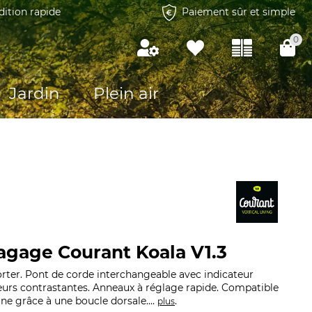
dition rapide
Paiement sûr et simple
0
Jardin
Plein air
lagage Courant Koala V1.3
orter. Pont de corde interchangeable avec indicateur
eurs contrastantes. Anneaux à réglage rapide. Compatible
ne grâce à une boucle dorsale....
.
plus