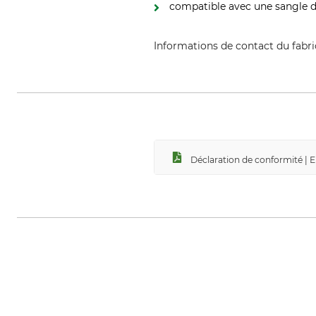
compatible avec une sangle d
Informations de contact du fabr
Courant, 36 boulevard de l'indu
Déclaration de conformité | 