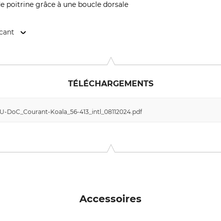
e poitrine grâce à une boucle dorsale
icant
strie, 49000 Angers, France, www.mycourant.com
TÉLÉCHARGEMENTS
EU-DoC_Courant-Koala_56-413_intl_08112024.pdf
Accessoires