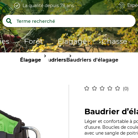
Expé
La qualité depuis 78 ans
ies
Forêt
Élagage
Chasse
Élagage
Baudriers
Baudriers d'élagage
0
Baudrier d’é
Léger et confortable à p
d’usure. Boucles de coul
avec une sangle de poitri