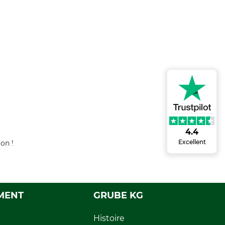
4.4
Excellent
on !
MENT
GRUBE KG
Histoire