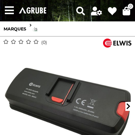
0
MARQUES
Elwis
0