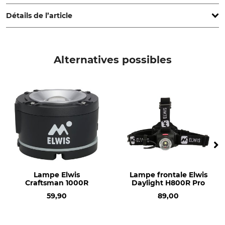
www.elwislighting.com
Détails de l’article
Marque
Type de produit
Elwis
Batterie de remplacement
Alternatives possibles
Lampe Elwis
Lampe frontale Elwis
Craftsman 1000R
Daylight H800R Pro
59,90
89,00