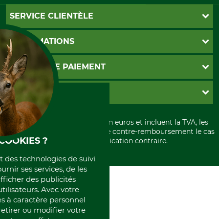
SERVICE CLIENTÈLE
Foire aux questions
INFORMATIONS
Abonnement à la newsletter
Contact
CGV
MOYENS DE PAIEMENT
Garantie / Devis
Livraison
Paramètres des cookies
Conditions d'annulation
PayPal
GRUBE KG
Formulaire de rétraction
Carte de crédit
Politique de confidentialité
Paiement á l'avance
Histoire
Élimination et environnement
Tous les prix sont exprimés en euros et incluent la TVA, les
International
frais d'expédition et les frais de contre-remboursement le cas
Rétractation de votre commande
Portrait
COOKIES ?
échéant, sauf indication contraire.
Qui sommes-nous
et des technologies de suivi
ournir ses services, de les
fficher des publicités
tilisateurs. Avec votre
 à caractère personnel
retirer ou modifier votre