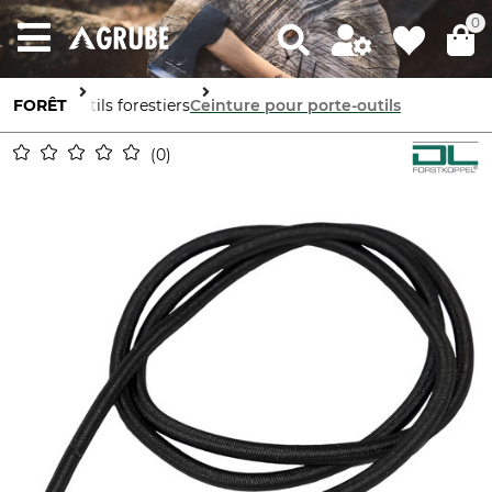
0
FORÊT
Outils forestiers
Ceinture pour porte-outils
0