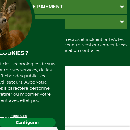
Contact
CGV
MOYENS DE PAIEMENT
Garantie / Devis
Livraison
Paramètres des cookies
Conditions d'annulation
PayPal
GRUBE KG
Formulaire de rétraction
Carte de crédit
Politique de confidentialité
Paiement á l'avance
Histoire
Élimination et environnement
Tous les prix sont exprimés en euros et incluent la TVA, les
International
frais d'expédition et les frais de contre-remboursement le cas
Rétractation de votre commande
Portrait
échéant, sauf indication contraire.
COOKIES ?
Qui sommes-nous
et des technologies de suivi
ournir ses services, de les
fficher des publicités
tilisateurs. Avec votre
 à caractère personnel
retirer ou modifier votre
nt avec effet pour
rung
Impressum
Configurer