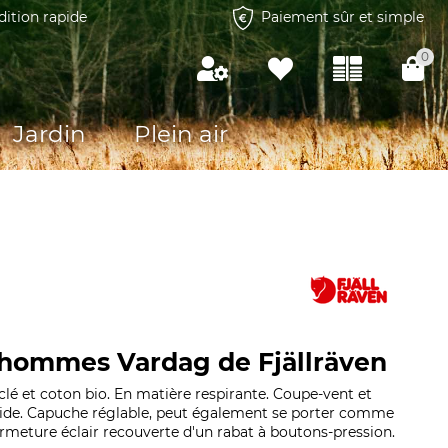
dition rapide
Paiement sûr et simple
0
Jardin
Plein air
hommes Vardag de Fjällräven
clé et coton bio. En matière respirante. Coupe-vent et
pide. Capuche réglable, peut également se porter comme
meture éclair recouverte d'un rabat à boutons-pression.