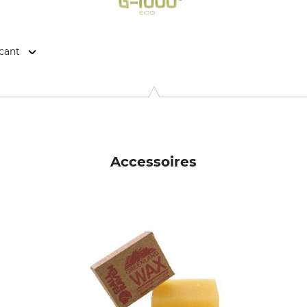
icant
n 141, 894 35 Själevad, Sweden, www.fjallraven.com
Accessoires