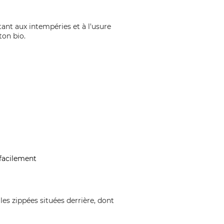
stant aux intempéries et à l'usure
ton bio.
r facilement
es zippées situées derrière, dont