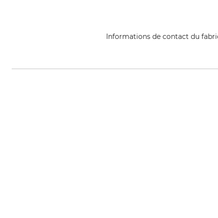
Informations de contact du fabr
Fenix Outdoor E-Com AB, Brogata