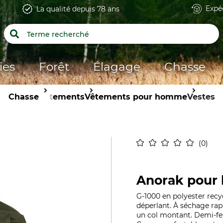
Expé
La qualité depuis 78 ans
ies
Forêt
Élagage
Chasse
Chasse
Vêtements
Vêtements pour homme
Vestes
0
Anorak pour 
G-1000 en polyester recy
déperlant. À séchage ra
un col montant. Demi-fer