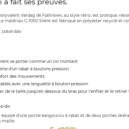
 a fait ses preuves.
k polyvalent Vardag de Fjällräven, au style rétro, est pratique, rési
 Le matériau G-1000 Silent est fabriqué en polyester recyclé et co
t coton bio
ement se porter comme un col montant
erte d'un rabat à boutons-pression
onfort des mouvements
ables avec une languette à bouton-pression
r de la taille jusqu'en dessous du bras pour l'enfiler et le retire
e-dix
t équipé d'une poche kangourou à rabat et de deux poches latéral
 maille.