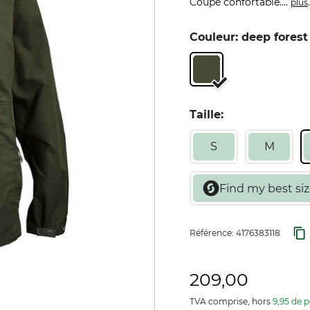
Coupe confortable....
.
plus
Couleur: deep forest
Taille:
S
M
Référence:
4176383118
209,00
TVA comprise, hors
9,95 de p