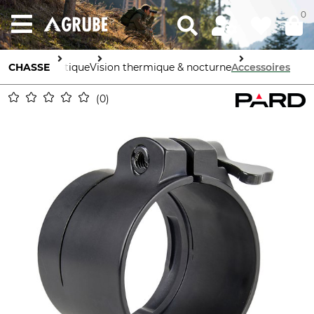
0
CHASSE
Optique
Vision thermique & nocturne
Accessoires
0