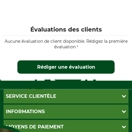
Évaluations des clients
Aucune évaluation de client disponible. Rédigez la première
évaluation !
Rédiger une évaluation
SERVICE CLIENTÈLE
Foire aux questions
INFORMATIONS
Abonnement à la newsletter
Contact
CGV
MOYENS DE PAIEMENT
Garantie / Devis
Livraison