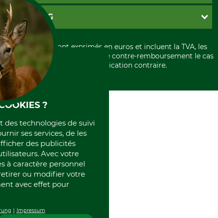
Paramètres des cookies
Conditions d'annulation
PayPal
GRUBE KG
Formulaire de rétraction
Carte de crédit
Politique de confidentialité
Paiement á l'avance
Histoire
Élimination et environnement
Tous les prix sont exprimés en euros et incluent la TVA, les
International
frais d'expédition et les frais de contre-remboursement le cas
Rétractation de votre commande
Portrait
échéant, sauf indication contraire.
Qui sommes-nous
COOKIES ?
et des technologies de suivi
ournir ses services, de les
fficher des publicités
tilisateurs. Avec votre
 à caractère personnel
retirer ou modifier votre
nt avec effet pour
rung
Impressum