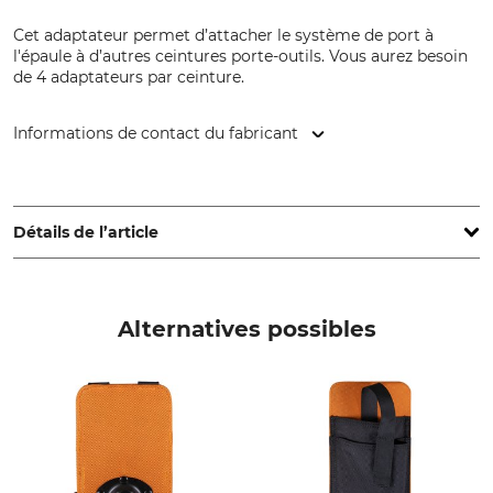
Cet adaptateur permet d’attacher le système de port à
l'épaule à d’autres ceintures porte-outils. Vous aurez besoin
de 4 adaptateurs par ceinture.
Informations de contact du fabricant
DL-Forstservice, Kaibachstr. 9, 72770 Reutlingen, Germany,
www.dl-forstservice.de
Détails de l’article
Marque
Type de produit
Forstkoppel
Adaptateur
Alternatives possibles
Nom du modèle
pour système de port à
l'épaule