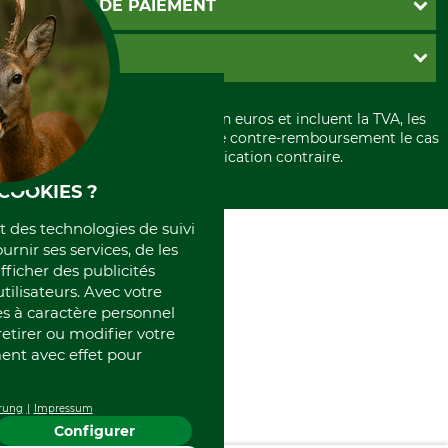
MOYENS DE PAIEMENT
Garantie / Devis
Livraison
Paramètres des cookies
Conditions d'annulation
PayPal
GRUBE KG
Formulaire de rétraction
Carte de crédit
Politique de confidentialité
Paiement á l'avance
Histoire
Élimination et environnement
Tous les prix sont exprimés en euros et incluent la TVA, les
International
frais d'expédition et les frais de contre-remboursement le cas
Rétractation de votre commande
Portrait
échéant, sauf indication contraire.
Qui sommes-nous
COOKIES ?
et des technologies de suivi
ournir ses services, de les
fficher des publicités
tilisateurs. Avec votre
 à caractère personnel
retirer ou modifier votre
nt avec effet pour
rung
Impressum
Configurer