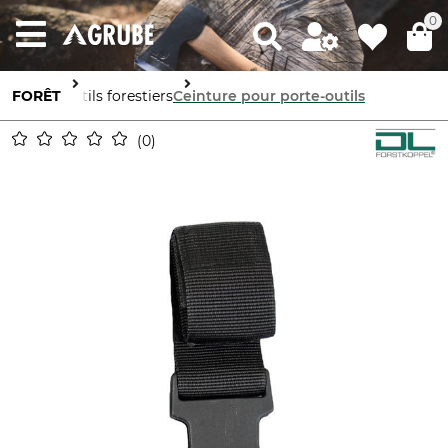
0
FORÊT
Outils forestiers
Ceinture pour porte-outils
0