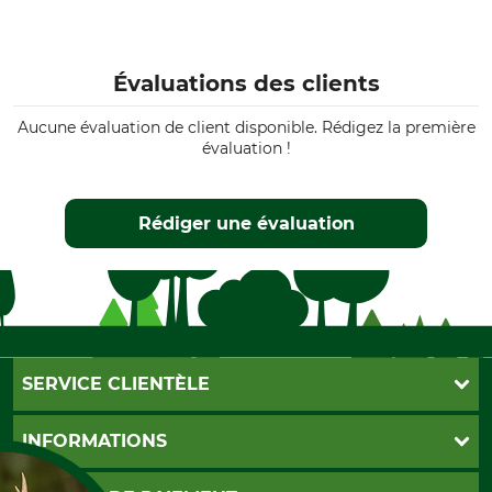
Évaluations des clients
Aucune évaluation de client disponible. Rédigez la première
évaluation !
Rédiger une évaluation
SERVICE CLIENTÈLE
Foire aux questions
INFORMATIONS
Abonnement à la newsletter
Contact
CGV