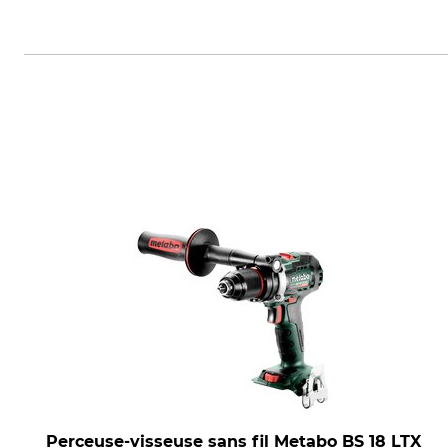
F.H. Gaj Wioletta Gaj, Powierci
Perceuse-visseuse sans fil Metabo BS 18 LTX