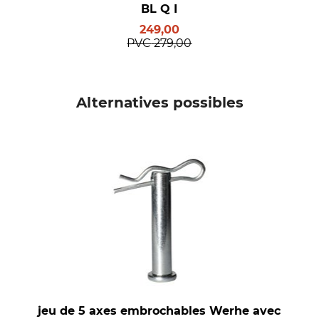
BL Q I
249,00
PVC
279,00
Alternatives possibles
jeu de 5 axes embrochables Werhe avec