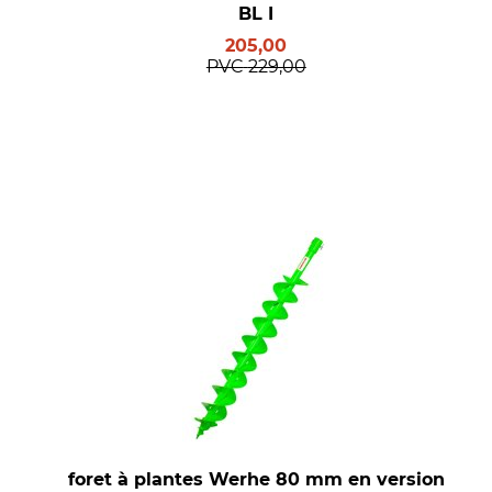
BL I
205,00
PVC
229,00
foret à plantes Werhe 80 mm en version