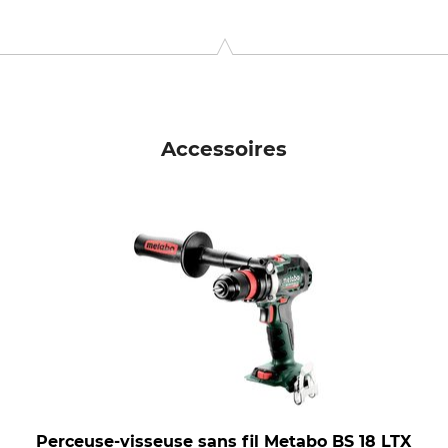
e Kolonia 3G, 62600 Kolo, Poland, www.werhe.eu
Accessoires
Perceuse-visseuse sans fil Metabo BS 18 LTX