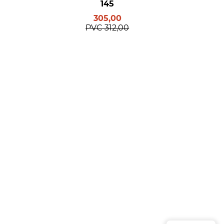
145
305,00
PVC
312,00