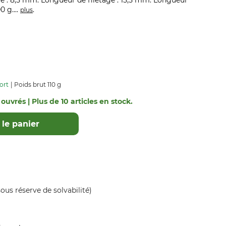
e : 8,5 mm. Longueur de filetage : 15,5 mm. Longueur
0 g....
.
plus
ort
Poids brut 110 g
 ouvrés | Plus de 10 articles en stock.
le panier
ous réserve de solvabilité)