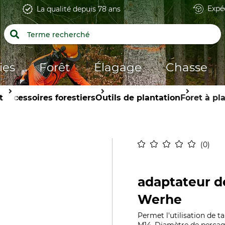
Expé
La qualité depuis 78 ans
ies
Forêt
Élagage
Chasse
t
Accessoires forestiers
Outils de plantation
Foret à pl
0
adaptateur 
Werhe
Permet l'utilisation de 