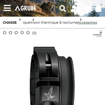
0
CHASSE
Optique
Vision thermique & nocturne
Accessoires
0