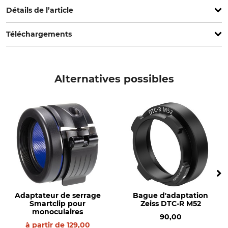
Détails de l’article
Téléchargements
Marque
Type de produit
Swarovski
Adaptateur pour pince
Mode d'emploi | Manual_Swarovski_85-444-01_intl_012025.pdf
Nom du modèle
Production
Alternatives possibles
pour TX Encounter
Made in Austria
Adaptateur de serrage
Bague d'adaptation
Smartclip pour
Zeiss DTC-R M52
monoculaires
90,00
à partir de
129,00