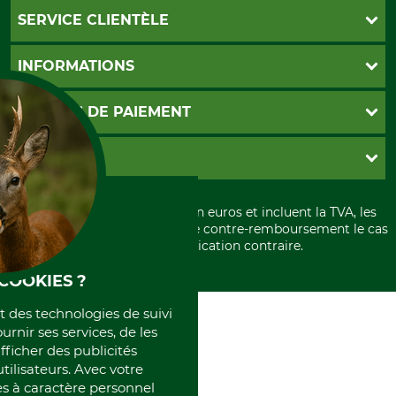
SERVICE CLIENTÈLE
Foire aux questions
INFORMATIONS
Abonnement à la newsletter
Contact
CGV
MOYENS DE PAIEMENT
Garantie / Devis
Livraison
Paramètres des cookies
Conditions d'annulation
PayPal
GRUBE KG
Formulaire de rétraction
Carte de crédit
Politique de confidentialité
Paiement á l'avance
Histoire
Élimination et environnement
Tous les prix sont exprimés en euros et incluent la TVA, les
International
frais d'expédition et les frais de contre-remboursement le cas
Rétractation de votre commande
Portrait
échéant, sauf indication contraire.
Qui sommes-nous
COOKIES ?
et des technologies de suivi
ournir ses services, de les
fficher des publicités
tilisateurs. Avec votre
 à caractère personnel