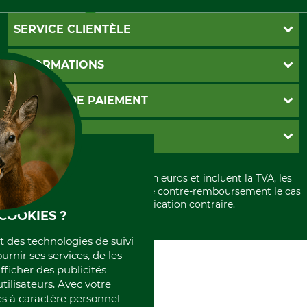
SERVICE CLIENTÈLE
Foire aux questions
INFORMATIONS
Abonnement à la newsletter
Contact
CGV
MOYENS DE PAIEMENT
Garantie / Devis
Livraison
Paramètres des cookies
Conditions d'annulation
PayPal
GRUBE KG
Formulaire de rétraction
Carte de crédit
Politique de confidentialité
Paiement á l'avance
Histoire
Élimination et environnement
Tous les prix sont exprimés en euros et incluent la TVA, les
International
frais d'expédition et les frais de contre-remboursement le cas
Rétractation de votre commande
Portrait
échéant, sauf indication contraire.
COOKIES ?
Qui sommes-nous
et des technologies de suivi
ournir ses services, de les
fficher des publicités
tilisateurs. Avec votre
 à caractère personnel