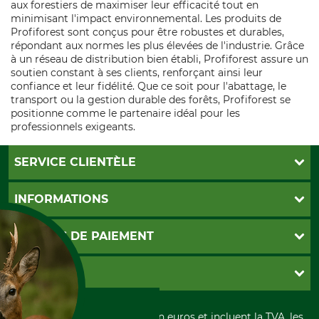
aux forestiers de maximiser leur efficacité tout en
minimisant l'impact environnemental. Les produits de
Profiforest sont conçus pour être robustes et durables,
répondant aux normes les plus élevées de l'industrie. Grâce
à un réseau de distribution bien établi, Profiforest assure un
soutien constant à ses clients, renforçant ainsi leur
confiance et leur fidélité. Que ce soit pour l'abattage, le
transport ou la gestion durable des forêts, Profiforest se
positionne comme le partenaire idéal pour les
professionnels exigeants.
SERVICE CLIENTÈLE
Foire aux questions
INFORMATIONS
Abonnement à la newsletter
Contact
CGV
MOYENS DE PAIEMENT
Garantie / Devis
Livraison
Paramètres des cookies
Conditions d'annulation
PayPal
GRUBE KG
Formulaire de rétraction
Carte de crédit
Politique de confidentialité
Paiement á l'avance
Histoire
Élimination et environnement
Tous les prix sont exprimés en euros et incluent la TVA, les