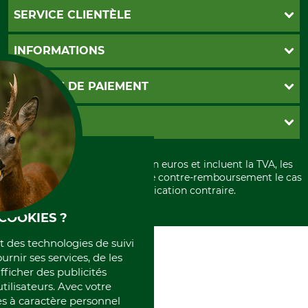
SERVICE CLIENTÈLE
Foire aux questions
INFORMATIONS
Abonnement à la newsletter
Contact
CGV
MOYENS DE PAIEMENT
Garantie / Devis
Livraison
Paramètres des cookies
Conditions d'annulation
PayPal
GRUBE KG
Formulaire de rétraction
Carte de crédit
Politique de confidentialité
Paiement á l'avance
Histoire
Élimination et environnement
Tous les prix sont exprimés en euros et incluent la TVA, les
International
frais d'expédition et les frais de contre-remboursement le cas
Rétractation de votre commande
Portrait
échéant, sauf indication contraire.
Qui sommes-nous
COOKIES ?
et des technologies de suivi
ournir ses services, de les
fficher des publicités
tilisateurs. Avec votre
 à caractère personnel