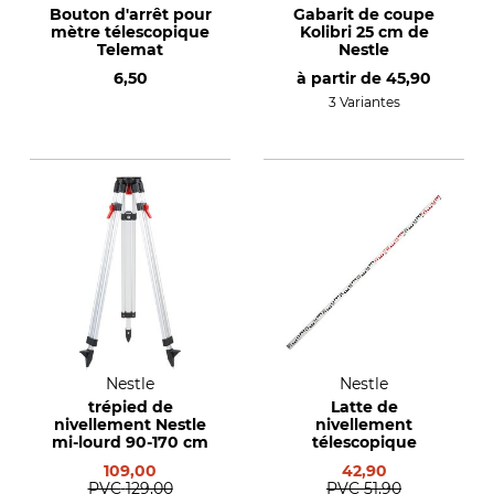
Bouton d'arrêt pour
Gabarit de coupe
mètre télescopique
Kolibri 25 cm de
Telemat
Nestle
6,50
à partir de
45,90
3 Variantes
Nestle
Nestle
trépied de
Latte de
nivellement Nestle
nivellement
mi-lourd 90-170 cm
télescopique
109,00
42,90
PVC
129,00
PVC
51,90