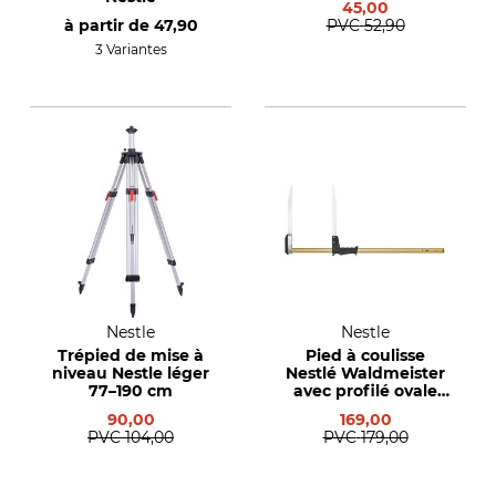
45,00
à partir de
47,90
PVC
52,90
3 Variantes
Nestle
Nestle
Trépied de mise à
Pied à coulisse
niveau Nestle léger
Nestlé Waldmeister
77–190 cm
avec profilé ovale
creux en aluminium
90,00
169,00
PVC
104,00
PVC
179,00