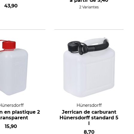
à partir de
5,40
pompe
43,90
2 Variantes
Hünersdorff
Hünersdorff
n en plastique 2
Jerrican de carburant
 transparent
Hünersdorff standard 5
l
15,90
8,70