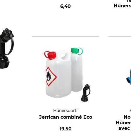
r
Hüners
6,40
Hünersdorff
Jerrican combiné Eco
No
Hüners
avec 
19,50