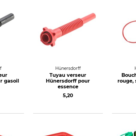
f
Hünersdorff
eur
Tuyau verseur
Bouch
r gasoil
Hünersdorff pour
rouge, 
essence
5,20