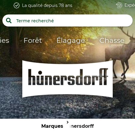
Expé
La qualité depuis 78 ans
ies
Forêt
Élagage
Chasse
Marques
Hünersdorff