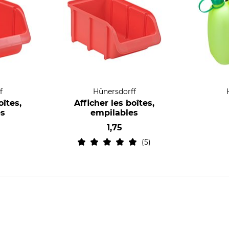
f
Hünersdorff
oîtes,
Afficher les boîtes,
es
empilables
1,75
5