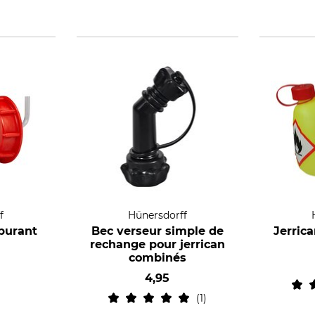
f
Hünersdorff
burant
Bec verseur simple de
Jerric
rechange pour jerrican
combinés
4,95
1