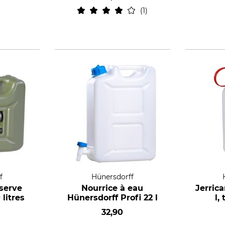
1
f
Hünersdorff
éserve
Nourrice à eau
Jerrica
 litres
Hünersdorff Profi 22 l
l,
32,90