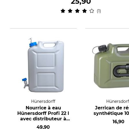
25,90
1
Hünersdorff
Hünersdorf
Nourrice à eau
Jerrican de r
Hünersdorff Profi 22 l
synthétique 10
avec distributeur à
16,90
pompe
49,90