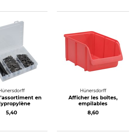
Hünersdorff
Hünersdorff
d'assortiment en
Afficher les boîtes,
lypropylène
empilables
5,40
8,60