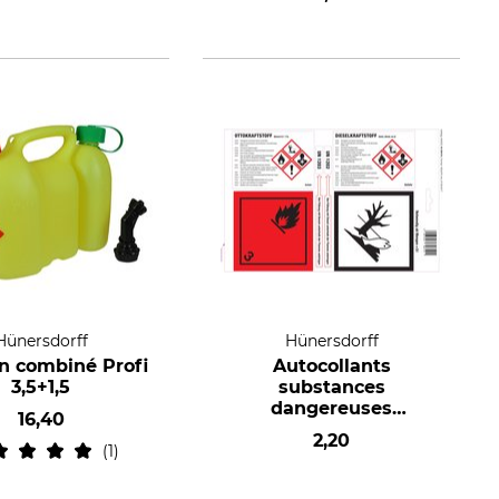
Hünersdorff
Hünersdorff
an combiné Profi
Autocollants
3,5+1,5
substances
dangereuses
16,40
Ottokraftstoff & Diesel
2,20
(essence & gazole)
1