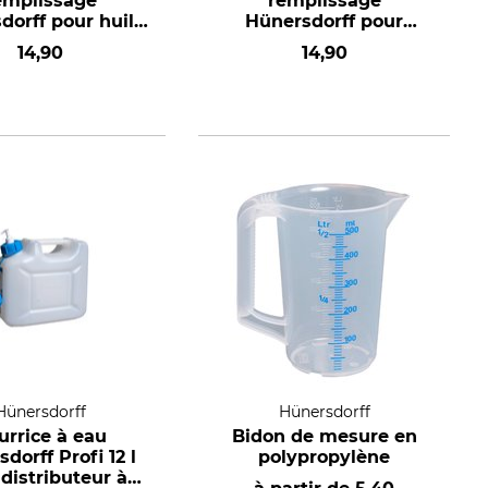
emplissage
remplissage
dorff pour huile
Hünersdorff pour
de chaîne
carburant
14,90
14,90
Hünersdorff
Hünersdorff
urrice à eau
Bidon de mesure en
dorff Profi 12 l
polypropylène
distributeur à