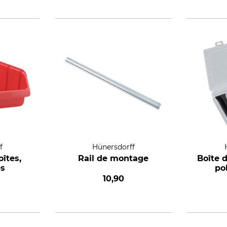
f
Hünersdorff
oîtes,
Rail de montage
Boîte 
es
po
10,90