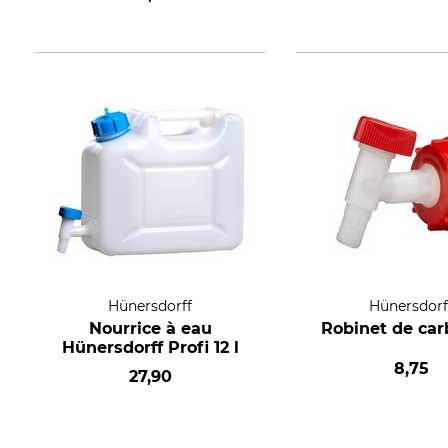
Hünersdorff
Hünersdorf
Nourrice à eau
Robinet de car
Hünersdorff Profi 12 l
8,75
27,90