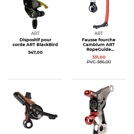
ART
ART
Dispositif pour
Fausse fourche
corde ART BlackBird
Cambium ART
RopeGuide
547,00
TwinLine - EN 795 B
331,00
PVC
386,00