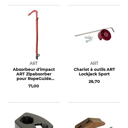
ART
ART
Absorbeur d'impact
Chariot à outils ART
ART Zipabsorber
Lockjack Sport
pour RopeGuide
26,70
Twinline
71,00