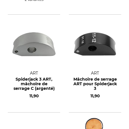
13 mm.
ART
ART
Spiderjack 3 ART,
Mâchoire de serrage
mâchoire de
ART pour Spiderjack
serrage C (argenté)
3
11,90
11,90