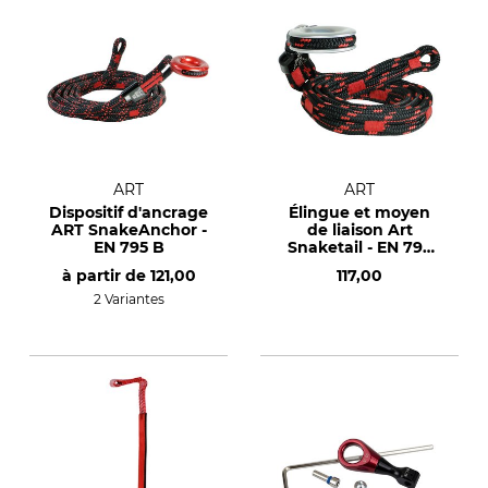
ART
ART
Dispositif d'ancrage
Élingue et moyen
ART SnakeAnchor -
de liaison Art
EN 795 B
Snaketail - EN 795
B/EN 354
à partir de
121,00
117,00
2 Variantes