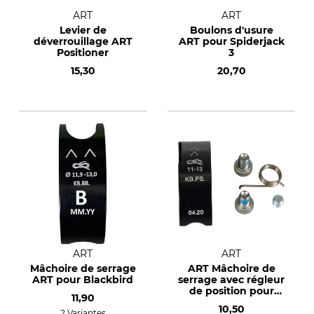
ART
ART
Levier de
Boulons d'usure
déverrouillage ART
ART pour Spiderjack
Positioner
3
15,30
20,70
ART
ART
Mâchoire de serrage
ART Mâchoire de
ART pour Blackbird
serrage avec régleur
de position pour
11,90
câbles de maintien
10,50
d’un diamètre de 11 -
2 Variantes