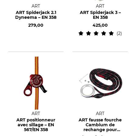
ART
ART
ART Spiderjack 2.1
ART Spiderjack 3 –
Dyneema – EN 358
EN 358
279,00
425,00
2
ART
ART
ART positionneur
ART fausse fourche
avec sillage – EN
Cambium de
567/EN 358
rechange pour
RopeGuide 2010