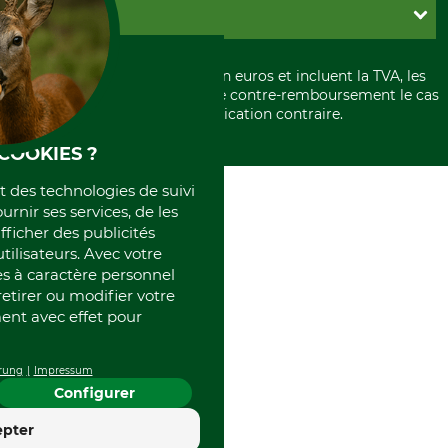
Conditions d'annulation
PayPal
GRUBE KG
Formulaire de rétraction
Carte de crédit
Politique de confidentialité
Paiement á l'avance
Histoire
Élimination et environnement
Tous les prix sont exprimés en euros et incluent la TVA, les
International
frais d'expédition et les frais de contre-remboursement le cas
Rétractation de votre commande
Portrait
échéant, sauf indication contraire.
Qui sommes-nous
COOKIES ?
et des technologies de suivi
ournir ses services, de les
fficher des publicités
tilisateurs. Avec votre
 à caractère personnel
retirer ou modifier votre
nt avec effet pour
rung
Impressum
Configurer
4.4
epter
Excellent