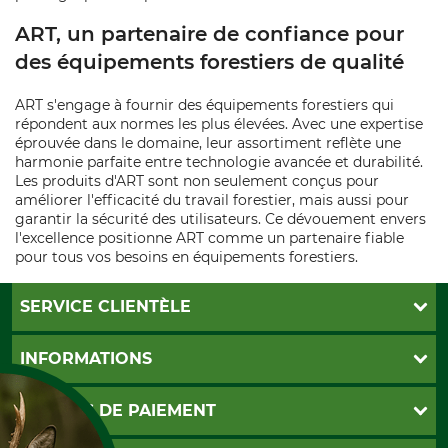
ART, un partenaire de confiance pour
des équipements forestiers de qualité
ART s'engage à fournir des équipements forestiers qui
répondent aux normes les plus élevées. Avec une expertise
éprouvée dans le domaine, leur assortiment reflète une
harmonie parfaite entre technologie avancée et durabilité.
Les produits d'ART sont non seulement conçus pour
améliorer l'efficacité du travail forestier, mais aussi pour
garantir la sécurité des utilisateurs. Ce dévouement envers
l'excellence positionne ART comme un partenaire fiable
pour tous vos besoins en équipements forestiers.
SERVICE CLIENTÈLE
Foire aux questions
INFORMATIONS
Abonnement à la newsletter
Contact
CGV
MOYENS DE PAIEMENT
Garantie / Devis
Livraison
Paramètres des cookies