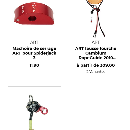
ART
ART
Mâchoire de serrage
ART fausse fourche
ART pour Spiderjack
Cambium
3
RopeGuide 2010
Cocoon – EN 795 B
11,90
à partir de
309,00
2 Variantes