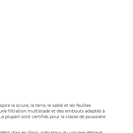
e la sciure, la terre, le sable et les feuilles
 une filtration multistade et des embouts adaptés à
a plupart sont certifiés pour la classe de poussière
 débit d’air en l/min, indicateur du volume déplacé.