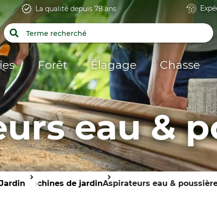
Expé
La qualité depuis 78 ans
ies
Forêt
Élagage
Chasse
eurs eau & p
Jardin
Machines de jardin
Aspirateurs eau & poussièr