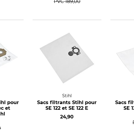
PVC
189,00
Stihl
ihl pour
Sacs filtrants Stihl pour
Sacs fi
ec et
SE 122 et SE 122 E
SE 1
hl
24,90
0