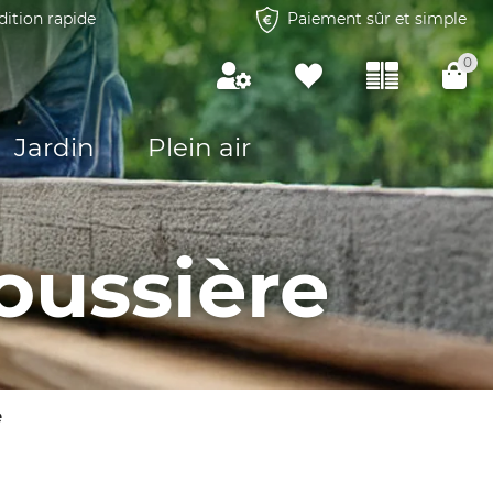
dition rapide
Paiement sûr et simple
0
Jardin
Plein air
oussière
e