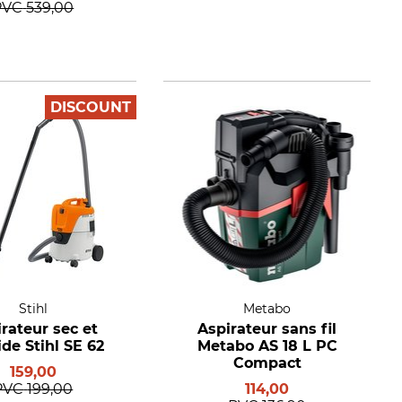
PVC
539,00
DISCOUNT
Stihl
Metabo
rateur sec et
Aspirateur sans fil
de Stihl SE 62
Metabo AS 18 L PC
Compact
159,00
PVC
199,00
114,00