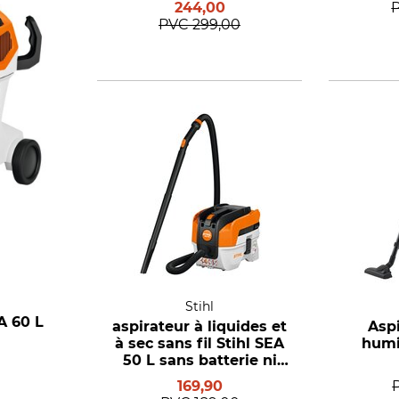
244,00
PVC
299,00
Stihl
EA 60 L
aspirateur à liquides et
Aspi
à sec sans fil Stihl SEA
humi
50 L sans batterie ni
chargeur
169,90