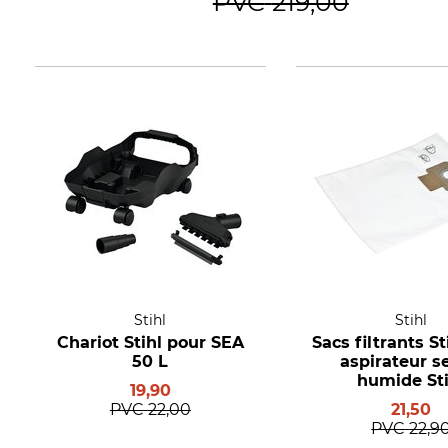
PVC
219,00
Stihl
Stihl
Chariot Stihl pour SEA
Sacs filtrants St
50 L
aspirateur s
humide Sti
19,90
PVC
22,00
21,50
PVC
22,9