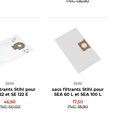
PVC
136,90
Stihl
Stihl
ltrants Stihl pour
sacs filtrants Stihl pour
22 et SE 122 E
SEA 60 L et SEA 100 L
46,90
17,50
PVC
50,00
PVC
18,90