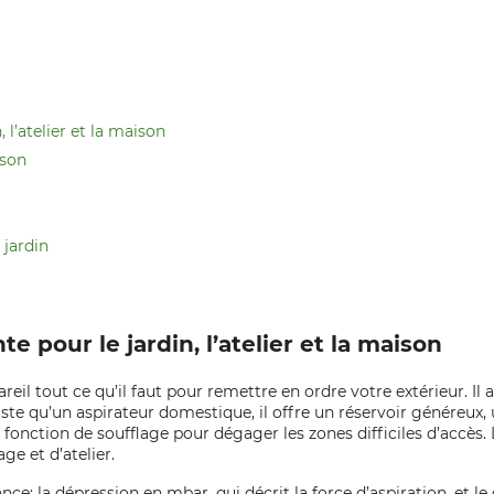
 l’atelier et la maison
ison
jardin
e pour le jardin, l’atelier et la maison
l tout ce qu’il faut pour remettre en ordre votre extérieur. Il aspir
uste qu’un aspirateur domestique, il offre un réservoir généreux,
onction de soufflage pour dégager les zones difficiles d’accès. L
ge et d’atelier.
ce: la dépression en mbar, qui décrit la force d’aspiration, et le