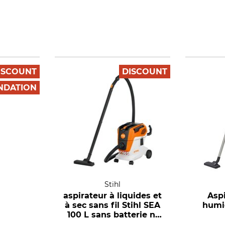
ISCOUNT
DISCOUNT
DATION
Stihl
aspirateur à liquides et
Aspi
à sec sans fil Stihl SEA
humid
100 L sans batterie ni
chargeur