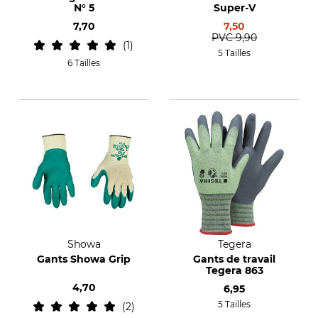
N° 5
Super-V
7,70
7,50
PVC
9,90
1
5 Tailles
6 Tailles
Showa
Tegera
Gants Showa Grip
Gants de travail
Tegera 863
4,70
6,95
5 Tailles
2