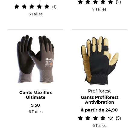
2
1
7 Tailles
6 Tailles
Profiforest
Gants Maxiflex
Ultimate
Gants Profiforest
Antivibration
5,50
à partir de
24,90
6 Tailles
5
6 Tailles