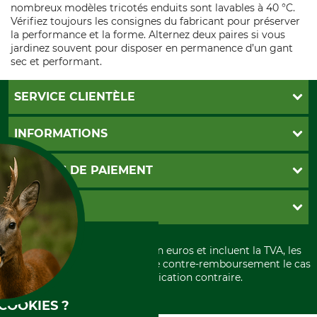
nombreux modèles tricotés enduits sont lavables à 40 °C.
Vérifiez toujours les consignes du fabricant pour préserver
la performance et la forme. Alternez deux paires si vous
jardinez souvent pour disposer en permanence d’un gant
sec et performant.
SERVICE CLIENTÈLE
Foire aux questions
INFORMATIONS
Abonnement à la newsletter
Contact
CGV
MOYENS DE PAIEMENT
Garantie / Devis
Livraison
Paramètres des cookies
Conditions d'annulation
PayPal
GRUBE KG
Formulaire de rétraction
Carte de crédit
Politique de confidentialité
Paiement á l'avance
Histoire
Élimination et environnement
Tous les prix sont exprimés en euros et incluent la TVA, les
International
frais d'expédition et les frais de contre-remboursement le cas
Rétractation de votre commande
Portrait
échéant, sauf indication contraire.
Qui sommes-nous
COOKIES ?