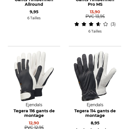
Allround
Pro MS
9,95
13,90
PVC
13,95
6 Tailles
3
6 Tailles
Ejendals
Ejendals
Tegera 116 gants de
Tegera 114 gants de
montage
montage
12,90
8,95
PVC
12,95