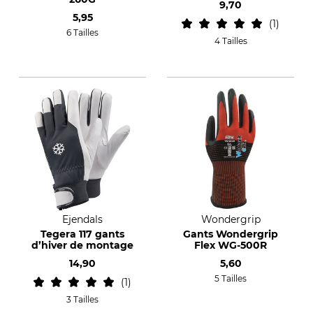
9,70
5,95
1
6 Tailles
4 Tailles
Ejendals
Wondergrip
Tegera 117 gants
Gants Wondergrip
d’hiver de montage
Flex WG-500R
14,90
5,60
5 Tailles
1
3 Tailles