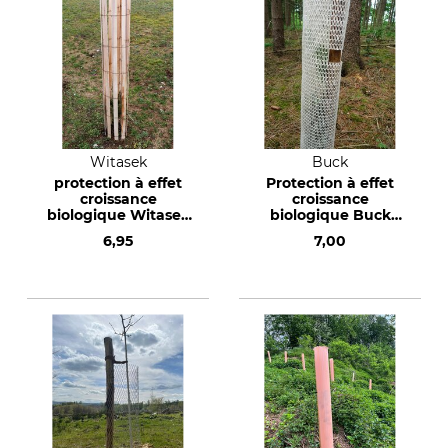
Witasek
Buck
protection à effet
Protection à effet
croissance
croissance
biologique Witasek
biologique Buck
grillage de
Buckshülle
6,95
7,00
protection Witapro
300 Tube