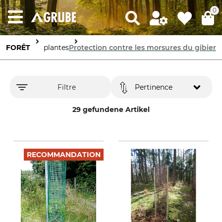
0
otection des plantes
FORÊT
Protection contre les morsures du gibier
Filtre
Pertinence
29 gefundene Artikel
RECOMMANDATION