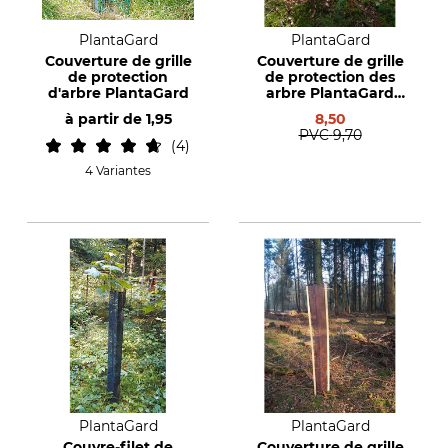
PlantaGard
PlantaGard
Couverture de grille
Couverture de grille
de protection
de protection des
d'arbre PlantaGard
arbre PlantaGard
grillage de
à partir de
1,95
8,50
protection bio 200
PVC
9,70
4
4 Variantes
PlantaGard
PlantaGard
Couvre-filet de
Couverture de grille