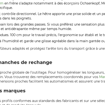
 mm
en frêne s’adapte notamment à des écorçoirs Ochsenkopf, Müll
cifique.
ontrôle directionnel. Le hêtre apporte une prise solide et un peu
es dans les poignets.
in lors des grandes passes. Si vous préférez une sensation plus
tés et antidérapante même par temps humide.
dues. 100 cm pour le travail précis, l’ergonomie sur établi et le t
 à l’humidité et garde une glisse agréable dans la main gantée o
teurs adaptés et protégez l’arête lors du transport grâce à une
s manches de rechange
proche globale de l’outillage. Pour homogénéiser les longueurs
main. Vous trouverez des remplacements coordonnés pour vos
Man
mensions proches facilitent les automatismes et assurent une trans
nos marques
es profils conformes aux standards des fabricants et sur une sél