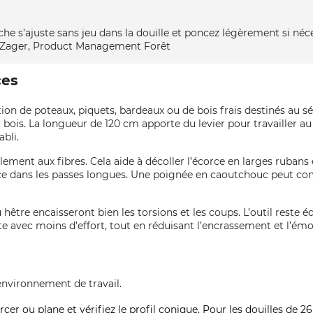
 s’ajuste sans jeu dans la douille et poncez légèrement si nécess
her Zager, Product Management Forêt
ces
ation de poteaux, piquets, bardeaux ou de bois frais destinés au
du bois. La longueur de 120 cm apporte du levier pour travailler a
bli.
ment aux fibres. Cela aide à décoller l’écorce en larges rubans et
ice dans les passes longues. Une poignée en caoutchouc peut co
du hêtre encaisseront bien les torsions et les coups. L’outil reste é
vite avec moins d’effort, tout en réduisant l’encrassement et l’é
environnement de travail.
rcer ou plane et vérifiez le profil conique. Pour les douilles de 