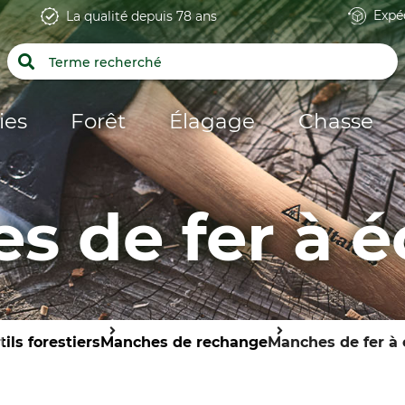
Expé
La qualité depuis 78 ans
ies
Forêt
Élagage
Chasse
s de fer à é
ils forestiers
Manches de rechange
Manches de fer à 