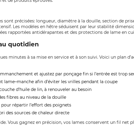
in et de produits éprouvés.
 sont précisées: longueur, diamètre à la douille, section de pris
tensif. Les modèles en hêtre séduisent par leur stabilité dimension
es rapportées antidérapantes et des protections de lame en cuir p
au quotidien
s minutes à sa mise en service et à son suivi. Voici un plan d’a
emmanchement et ajustez par ponçage fin si l’entrée est trop se
lame–manche afin d’éviter les vrilles pendant la coupe
uche d’huile de lin, à renouveler au besoin
es fibres au niveau de la douille
pour répartir l’effort des poignets
abri des sources de chaleur directe
ide. Vous gagnez en précision, vos lames conservent un fil net p