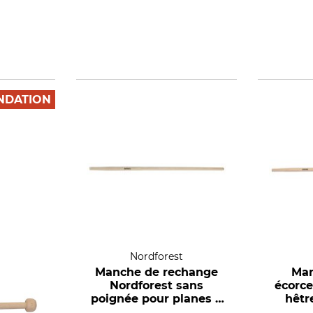
DATION
Nordforest
Manche de rechange
Man
Nordforest sans
écorce
poignée pour planes à
hêtr
écorce et fers à écorcer,