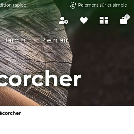
dition rapide
Paiement sûr et simple
0
Jardin
Plein air
corcher
écorcher