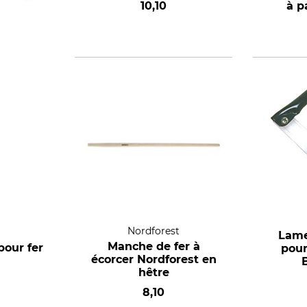
10,10
à p
26 mm
Nordforest
Lame
Manche de fer à
our fer
pour
écorcer Nordforest en
hêtre
8,10