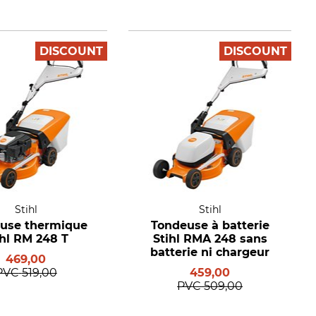
DISCOUNT
DISCOUNT
Stihl
Stihl
use thermique
Tondeuse à batterie
ihl RM 248 T
Stihl RMA 248 sans
batterie ni chargeur
469,00
PVC
519,00
459,00
PVC
509,00