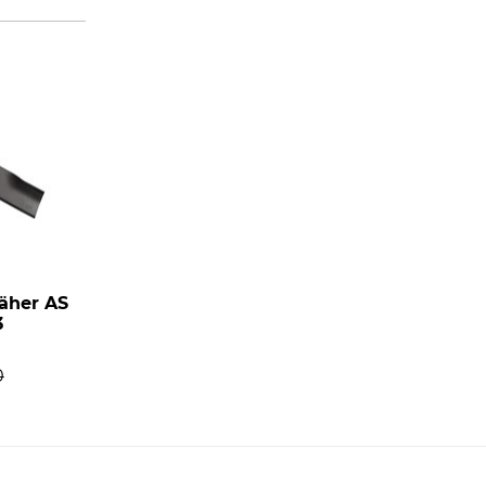
äher AS
3
0