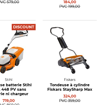
PVC
579,00
184,00
PVC
199,00
DISCOUNT
Stihl
Fiskars
e batterie Stihl
Tondeuse à cylindre
 448 PV sans
Fiskars StaySharp Max
rie ni chargeur
324,00
719,00
PVC
359,00