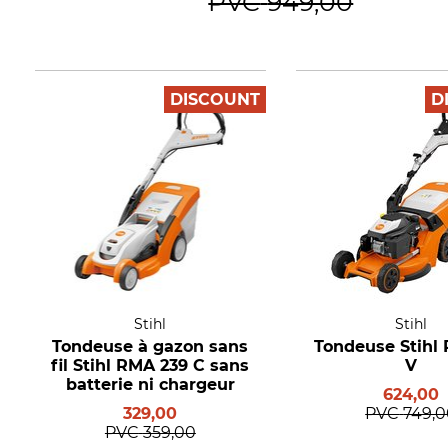
PVC
949,00
DISCOUNT
D
Stihl
Stihl
Tondeuse à gazon sans
Tondeuse Stihl
fil Stihl RMA 239 C sans
V
batterie ni chargeur
624,00
329,00
PVC
749,
PVC
359,00