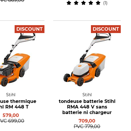
PVC
869,00
1
DISCOUNT
DISCOUNT
Stihl
Stihl
use thermique
tondeuse batterie Stihl
ihl RM 448 T
RMA 448 V sans
batterie ni chargeur
579,00
PVC
699,00
709,00
PVC
779,00