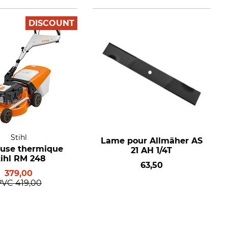
DISCOUNT
Stihl
Lame pour Allmäher AS
use thermique
21 AH 1/4T
tihl RM 248
63,50
379,00
PVC
419,00