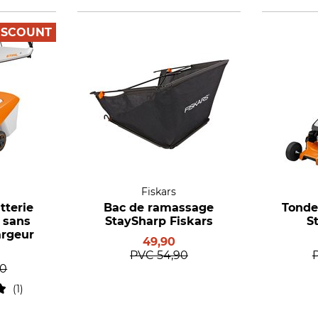
ISCOUNT
Fiskars
tterie
Bac de ramassage
Tonde
 sans
StaySharp Fiskars
S
argeur
49,90
PVC
54,90
00
1