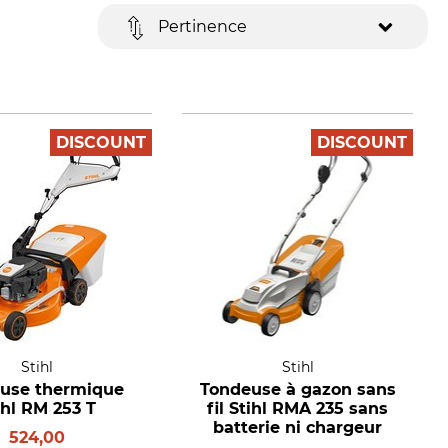
Pertinence
DISCOUNT
DISCOUNT
Stihl
Stihl
use thermique
Tondeuse à gazon sans
ihl RM 253 T
fil Stihl RMA 235 sans
batterie ni chargeur
524,00