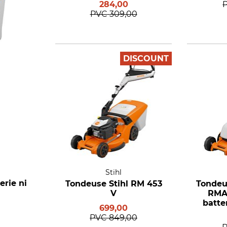
284,00
PVC
309,00
DISCOUNT
Stihl
erie ni
Tondeuse Stihl RM 453
Tondeus
V
RMA
batte
699,00
PVC
849,00