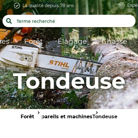
Expé
La qualité depuis 78 ans
ies
Forêt
Élagage
Chasse
Tondeuse
Forêt
Appareils et machines
Tondeuse