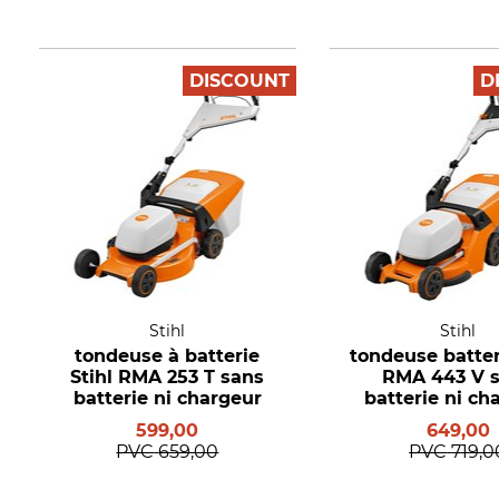
DISCOUNT
D
Stihl
Stihl
tondeuse à batterie
tondeuse batter
Stihl RMA 253 T sans
RMA 443 V 
batterie ni chargeur
batterie ni ch
599,00
649,00
PVC
659,00
PVC
719,0