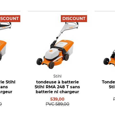
ISCOUNT
DISCOUNT
Stihl
ie Stihl
tondeuse à batterie
Tonde
sans
Stihl RMA 248 T sans
St
argeur
batterie ni chargeur
539,00
0
PVC
589,00