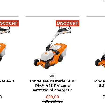
ISCOUNT
DISCOUNT
Stihl
 RM 448
Tondeuse batterie Stihl
Tonde
RMA 443 PV sans
St
batterie ni chargeur
00
659,00
PVC
789,00