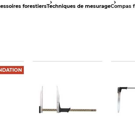
essoires forestiers
Techniques de mesurage
Compas f
DATION