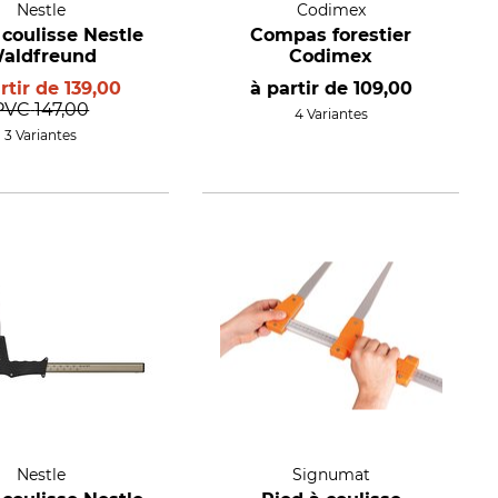
Nestle
Codimex
 coulisse Nestle
Compas forestier
aldfreund
Codimex
rtir de
139,00
à partir de
109,00
PVC
147,00
4 Variantes
3 Variantes
Nestle
Signumat