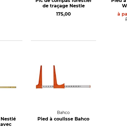
Pic de compas forestier
Pied à
de traçage Nestle
W
175,00
à p
Bahco
 Nestlé
Pied à coulisse Bahco
 avec