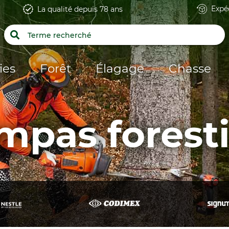
Expé
La qualité depuis 78 ans
ies
Forêt
Élagage
Chasse
mpas foresti