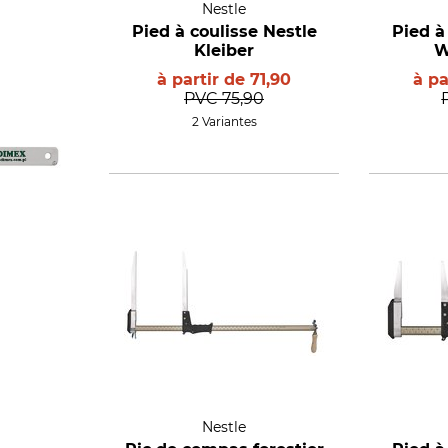
Nestle
Pied à coulisse Nestle
Pied à
Kleiber
W
à partir de
71,90
à pa
PVC
75,90
2 Variantes
Nestle