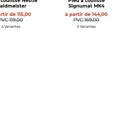
 coulisse Nestle
Pied à coulisse
aldmeister
Signumat MK4
artir de
115,00
à partir de
144,00
PVC
119,00
PVC
169,00
4 Variantes
3 Variantes