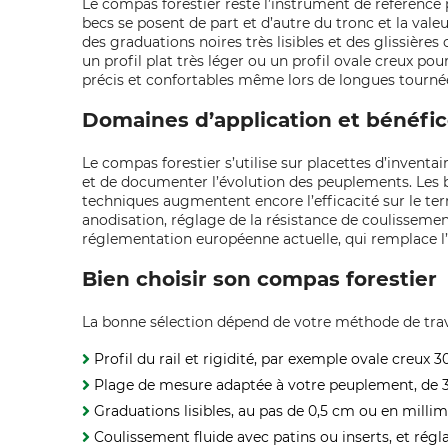
Le compas forestier reste l’instrument de référence
becs se posent de part et d’autre du tronc et la vale
des graduations noires très lisibles et des glissièr
un profil plat très léger ou un profil ovale creux pou
précis et confortables même lors de longues tournée
Domaines d’application et bénéfi
Le compas forestier s’utilise sur placettes d’inventai
et de documenter l’évolution des peuplements. Les bé
techniques augmentent encore l’efficacité sur le terr
anodisation, réglage de la résistance de coulissemen
réglementation européenne actuelle, qui remplace l’é
Bien choisir son compas forestier
La bonne sélection dépend de votre méthode de travai
Profil du rail et rigidité, par exemple ovale creux
Plage de mesure adaptée à votre peuplement, de 3
Graduations lisibles, au pas de 0,5 cm ou en millim
Coulissement fluide avec patins ou inserts, et régl