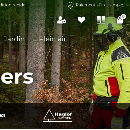
dition rapide
Paiement sûr et simple
0
Jardin
Plein air
ers