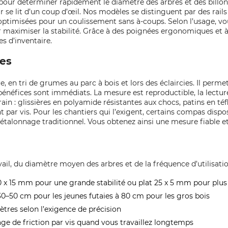
 pour déterminer rapidement le diamètre des arbres et des bill
ur se lit d’un coup d’œil. Nos modèles se distinguent par des rai
es optimisées pour un coulissement sans à‑coups. Selon l’usage, 
r maximiser la stabilité. Grâce à des poignées ergonomiques et à de
s d’inventaire.
ces
re, en tri de grumes au parc à bois et lors des éclaircies. Il per
néfices sont immédiats. La mesure est reproductible, la lecture e
ain : glissières en polyamide résistantes aux chocs, patins en té
t par vis. Pour les chantiers qui l’exigent, certains compas disp
talonnage traditionnel. Vous obtenez ainsi une mesure fiable et 
l, du diamètre moyen des arbres et de la fréquence d’utilisation
 30 x 15 mm pour une grande stabilité ou plat 25 x 5 mm pour plus
0–50 cm pour les jeunes futaies à 80 cm pour les gros bois
ètres selon l’exigence de précision
age de friction par vis quand vous travaillez longtemps