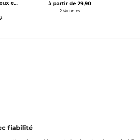
reux en
à partir de
29,90
m
2 Variantes
0
c fiabilité