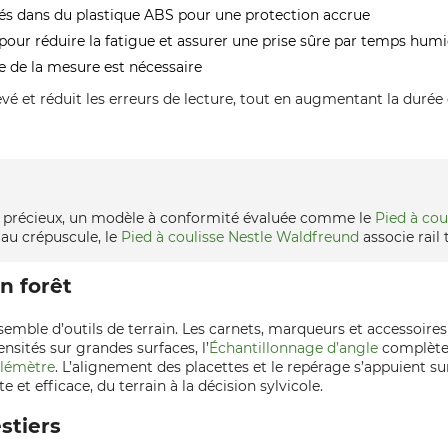
trés dans du plastique ABS pour une protection accrue
ur réduire la fatigue et assurer une prise sûre par temps hum
e de la mesure est nécessaire
é et réduit les erreurs de lecture, tout en augmentant la durée de
s précieux, un modèle à conformité évaluée comme le
Pied à co
 au crépuscule, le
Pied à coulisse Nestle Waldfreund
associe rail 
n forêt
mble d’outils de terrain. Les carnets, marqueurs et accessoires d
ensités sur grandes surfaces, l’
Échantillonnage d’angle
complète l
élémètre
. L’alignement des placettes et le repérage s’appuient s
t efficace, du terrain à la décision sylvicole.
stiers