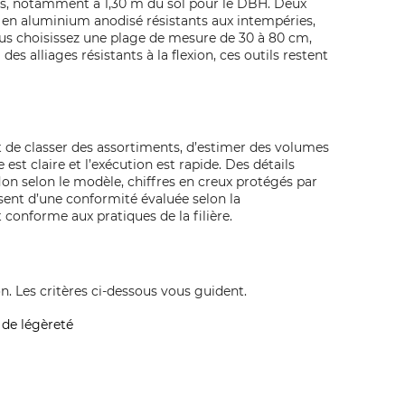
ons, notamment à 1,30 m du sol pour le DBH. Deux
ls en aluminium anodisé résistants aux intempéries,
vous choisissez une plage de mesure de 30 à 80 cm,
s alliages résistants à la flexion, ces outils restent
met de classer des assortiments, d’estimer des volumes
st claire et l’exécution est rapide. Des détails
flon selon le modèle, chiffres en creux protégés par
osent d’une conformité évaluée selon la
conforme aux pratiques de la filière.
. Les critères ci‑dessous vous guident.
 de légèreté