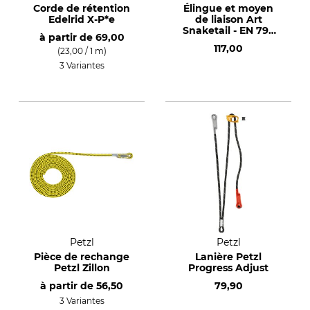
Corde de rétention
Élingue et moyen
Edelrid X-P*e
de liaison Art
Snaketail - EN 795
à partir de
69,00
B/EN 354
117,00
(23,00 / 1 m)
3 Variantes
Petzl
Petzl
Pièce de rechange
Lanière Petzl
Petzl Zillon
Progress Adjust
à partir de
56,50
79,90
3 Variantes