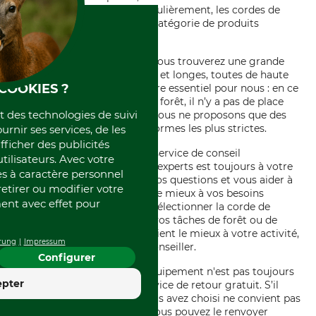
équipement de qualité. Particulièrement, les cordes de
maintien et longes sont une catégorie de produits
indispensable.
Sur notre boutique en ligne, vous trouverez une grande
variété de cordes de maintien et longes, toutes de haute
COOKIES ?
qualité. La qualité est un critère essentiel pour nous : en ce
qui concerne l’équipement de forêt, il n’y a pas de place
et des technologies de suivi
pour l’erreur. C'est pourquoi nous ne proposons que des
produits qui répondent aux normes les plus strictes.
ournir ses services, de les
fficher des publicités
Nous sommes fiers de notre service de conseil
tilisateurs. Avec votre
professionnel. Notre équipe d'experts est toujours à votre
 à caractère personnel
disposition pour répondre à vos questions et vous aider à
retirer ou modifier votre
choisir le produit qui répond le mieux à vos besoins
nt avec effet pour
spécifiques. Qu'il s'agisse de sélectionner la corde de
maintien la mieux adaptée à vos tâches de forêt ou de
déterminer quelle longe convient le mieux à votre activité,
rung
Impressum
nous sommes là pour vous conseiller.
Configurer
Sachant que choisir le bon équipement n'est pas toujours
4.4
epter
facile, nous proposons un service de retour gratuit. S’il
Excellent
s’avère que le produit que vous avez choisi ne convient pas
parfaitement à vos besoins, vous pouvez le renvoyer