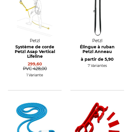
Petzl
Petzl
Système de corde
Élingue à ruban
Petzl Asap Vertical
Petzl Anneau
Lifeline
à partir de
5,90
299,60
7 Variantes
PVC
428,00
1 Variante