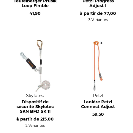
Teufelberger Prusik
Petzl Progress
Loop Fimble
Adjust-I
41,90
à partir de
77,00
3 Variantes
Skylotec
Petzl
Dispositif de
Lanière Petzl
sécurité Skylotec
Connect Adjust
SKN BFD SK 11
59,50
à partir de
215,00
2 Variantes