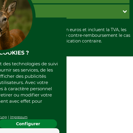
Livraison
Paramètres des cookies
Conditions d'annulation
PayPal
GRUBE KG
Formulaire de rétraction
Carte de crédit
Politique de confidentialité
Paiement á l'avance
Histoire
Élimination et environnement
Tous les prix sont exprimés en euros et incluent la TVA, les
International
frais d'expédition et les frais de contre-remboursement le cas
Rétractation de votre commande
Portrait
échéant, sauf indication contraire.
Qui sommes-nous
COOKIES ?
et des technologies de suivi
ournir ses services, de les
fficher des publicités
tilisateurs. Avec votre
 à caractère personnel
retirer ou modifier votre
nt avec effet pour
rung
Impressum
Configurer
4.4