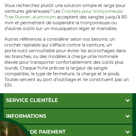
Vous recherchez plutôt une solution simple et large pour
ceintures généreuses? Les
Crochets pour tronçonneuse
Tree Runner, aluminium
acceptent des sangles jusqu’à 80
mm et permettent de suspendre la tronçonneuse ou
d’autres outils sur un mousqueton léger et maniable.
Autres références à considérer selon vos besoins: un
crochet repliable qui s’efface contre la ceinture, un
porte‑outil verrouillable pour éviter les accrochages dans
les branches, ou des modèles à charge utile nominale
élevée pour transporter confortablement des outils plus
lourds. Chaque fiche précise la largeur de sangle
compatible, le type de fermeture, la charge et le poids.
Toutes servent au port d’outillage et ne constituent pas un
EPI.
SERVICE CLIENTÈLE
Foire aux questions
INFORMATIONS
Abonnement à la newsletter
Contact
CGV
MOYENS DE PAIEMENT
Garantie / Devis