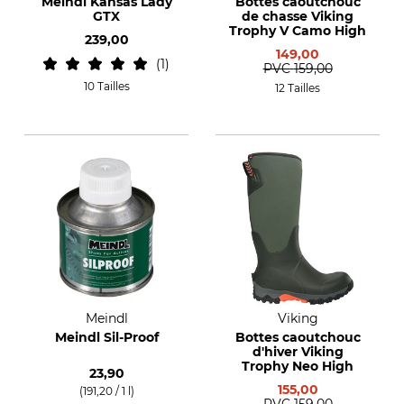
Meindl Kansas Lady
Bottes caoutchouc
GTX
de chasse Viking
Trophy V Camo High
239,00
149,00
1
PVC
159,00
10 Tailles
12 Tailles
Meindl
Viking
Meindl Sil-Proof
Bottes caoutchouc
d'hiver Viking
Trophy Neo High
23,90
155,00
(191,20 / 1 l)