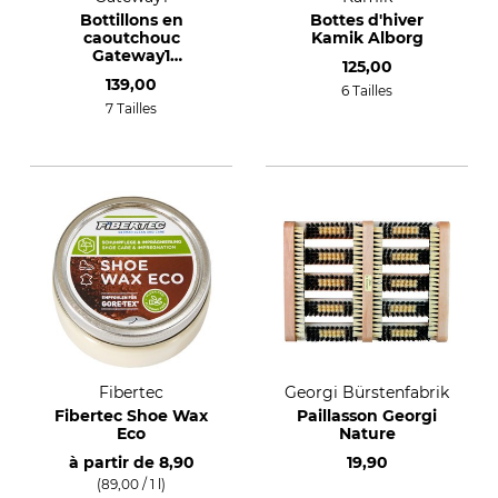
Bottillons en
Bottes d'hiver
caoutchouc
Kamik Alborg
Gateway1
125,00
Woodwalker Lady 7"
139,00
4 mm
6 Tailles
7 Tailles
Fibertec
Georgi Bürstenfabrik
Fibertec Shoe Wax
Paillasson Georgi
Eco
Nature
à partir de
8,90
19,90
(89,00 / 1 l)