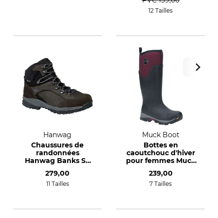
PVC
159,00
12 Tailles
Hanwag
Muck Boot
Chaussures de
Bottes en
randonnées
caoutchouc d'hiver
Hanwag Banks SF
pour femmes Muck
Extra Lady GTX
Boot Arctic Ice Tall
279,00
239,00
11 Tailles
7 Tailles