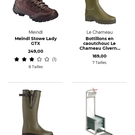
Meindl
Le Chameau
Meindl Stowe Lady
Bottillons en
GTX
caoutchouc Le
Chameau Giverny
249,00
avec doublure en
169,00
laine
1
7 Tailles
8 Tailles