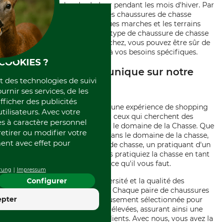
molleton pour plus de chaleur pendant les mois d'hiver. Par
ailleurs, il existe également des chaussures de chasse
légères, idéales pour les longues marches et les terrains
moins rudes. Quel que soit le type de chaussure de chasse
pour femme que vous recherchez, vous pouvez être sûr de
trouver une paire qui répond à vos besoins spécifiques.
COOKIES ?
Expérience d'achat unique sur notre
et des technologies de suivi
boutique en ligne
ournir ses services, de les
fficher des publicités
Notre boutique en ligne offre une expérience de shopping
tilisateurs. Avec votre
unique, particulièrement pour ceux qui cherchent des
 à caractère personnel
Chaussures pour femme dans le domaine de la Chasse. Que
retirer ou modifier votre
vous soyez un professionnel dans le domaine de la chasse,
nt avec effet pour
un membre d'une fédération de chasse, un pratiquant d'un
club de tir sportif, ou que vous pratiquiez la chasse en tant
que passe-temps, nous avons ce qu'il vous faut.
rung
Impressum
Notre force réside dans la diversité et la qualité des
Configurer
produits que nous proposons. Chaque paire de chaussures
4.4
epter
que nous vendons est soigneusement sélectionnée pour
Excellent
répondre aux normes les plus élevées, assurant ainsi une
satisfaction maximale à nos clients. Avec nous, vous avez la