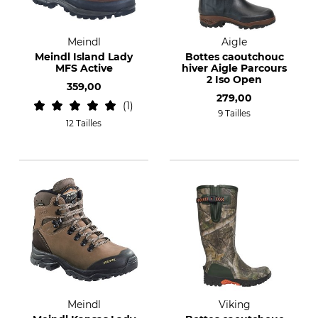
Meindl
Aigle
Meindl Island Lady
Bottes caoutchouc
MFS Active
hiver Aigle Parcours
2 Iso Open
359,00
279,00
1
9 Tailles
12 Tailles
Meindl
Viking