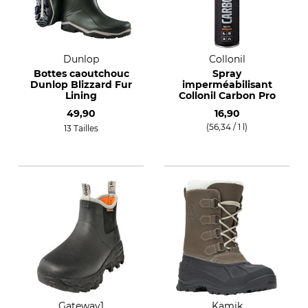
Dunlop
Collonil
Bottes caoutchouc
Spray
Dunlop Blizzard Fur
imperméabilisant
Lining
Collonil Carbon Pro
49,90
16,90
(56,34 / 1 l)
13 Tailles
Gateway1
Kamik