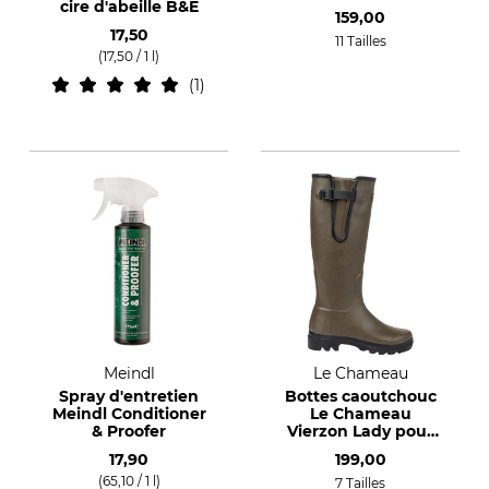
cire d'abeille B&E
159,00
17,50
11 Tailles
(17,50 / 1 l)
1
Meindl
Le Chameau
Spray d'entretien
Bottes caoutchouc
Meindl Conditioner
Le Chameau
& Proofer
Vierzon Lady pour
femmes
17,90
199,00
(65,10 / 1 l)
7 Tailles