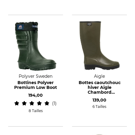
Polyver Sweden
Aigle
Bottines Polyver
Bottes caoutchouc
Premium Low Boot
hiver Aigle
Chambord
194,00
Neomesh Lady
139,00
1
6 Tailles
8 Tailles