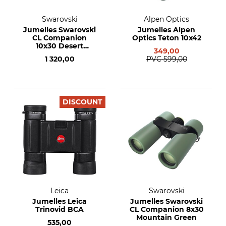
Swarovski
Alpen Optics
Jumelles Swarovski
Jumelles Alpen
CL Companion
Optics Teton 10x42
10x30 Desert
349,00
Orange
1 320,00
PVC
599,00
DISCOUNT
Leica
Swarovski
Jumelles Leica
Jumelles Swarovski
Trinovid BCA
CL Companion 8x30
Mountain Green
535,00