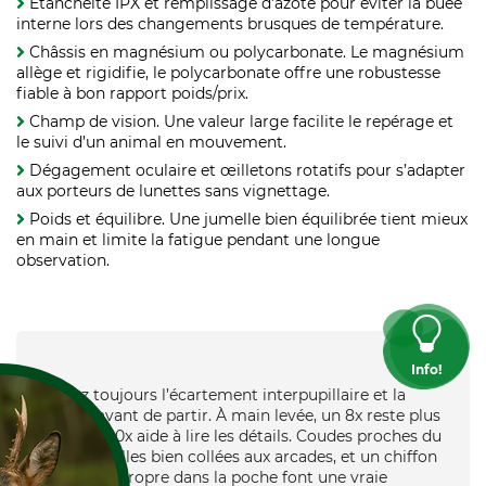
Étanchéité IPX et remplissage d’azote pour éviter la buée
interne lors des changements brusques de température.
Châssis en magnésium ou polycarbonate. Le magnésium
allège et rigidifie, le polycarbonate offre une robustesse
fiable à bon rapport poids/prix.
Champ de vision. Une valeur large facilite le repérage et
le suivi d’un animal en mouvement.
Dégagement oculaire et œilletons rotatifs pour s’adapter
aux porteurs de lunettes sans vignettage.
Poids et équilibre. Une jumelle bien équilibrée tient mieux
en main et limite la fatigue pendant une longue
observation.
Info!
“Réglez toujours l’écartement interpupillaire et la
dioptrie avant de partir. À main levée, un 8x reste plus
stable, un 10x aide à lire les détails. Coudes proches du
corps, jumelles bien collées aux arcades, et un chiffon
microfibre propre dans la poche font une vraie