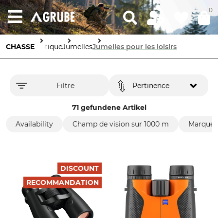
0
CHASSE
Optique
Jumelles
Jumelles pour les loisirs
Filtre
Pertinence
71 gefundene Artikel
Availability
Champ de vision sur 1000 m
Marque
DISCOUNT
RECOMMANDATION