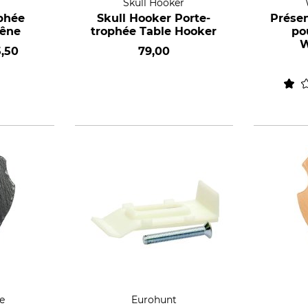
Skull Hooker
phée
Skull Hooker Porte-
Présen
hêne
trophée Table Hooker
po
W
5,50
79,00
e
Eurohunt