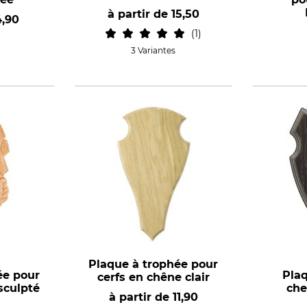
à partir de
15,50
4,90
1
3 Variantes
Plaque à trophée pour
ée pour
Pla
cerfs en chêne clair
sculpté
che
à partir de
11,90