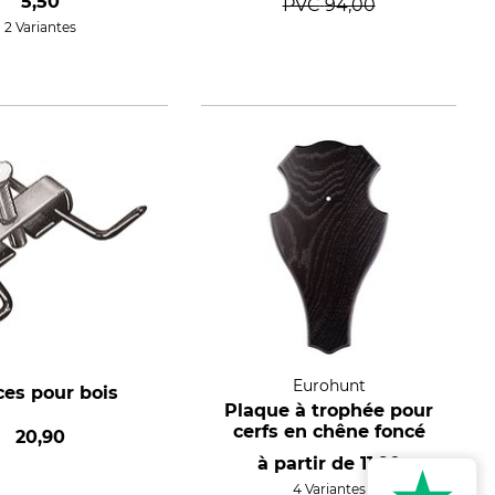
5,50
PVC
94,00
2 Variantes
Eurohunt
ces pour bois
Plaque à trophée pour
cerfs en chêne foncé
20,90
à partir de
11,90
4 Variantes