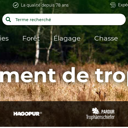
Expé
La qualité depuis 78 ans
ies
Forêt
Élagage
Chasse
ement de tr