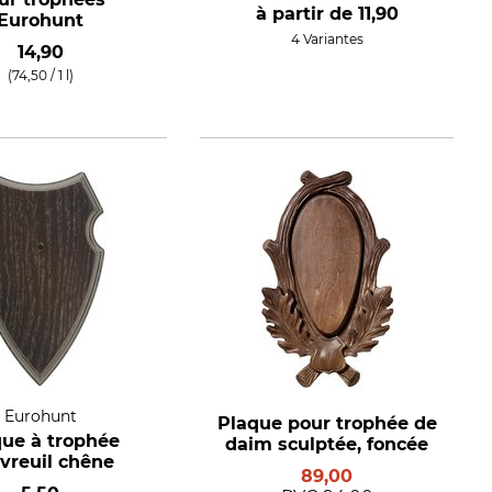
à partir de
11,90
Eurohunt
4 Variantes
14,90
(74,50 / 1 l)
Eurohunt
Plaque pour trophée de
que à trophée
daim sculptée, foncée
vreuil chêne
89,00