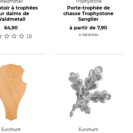
Waidmetall
Trophystone
toir à trophées
Porte-trophée de
ur daims de
chasse Trophystone
aidmetall
Sanglier
64,90
à partir de
7,90
4 Variantes
2
Eurohunt
Eurohunt