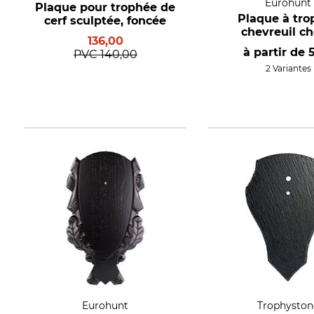
Eurohunt
Plaque pour trophée de
Plaque à tro
cerf sculptée, foncée
chevreuil c
136,00
à partir de
PVC
140,00
2 Variantes
Eurohunt
Trophyston