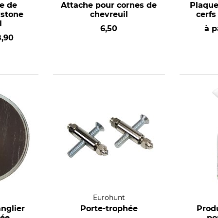
e de
Attache pour cornes de
Plaque
ystone
chevreuil
cerfs
l
6,50
à p
8,90
Eurohunt
nglier
Porte-trophée
Produ
cée
po