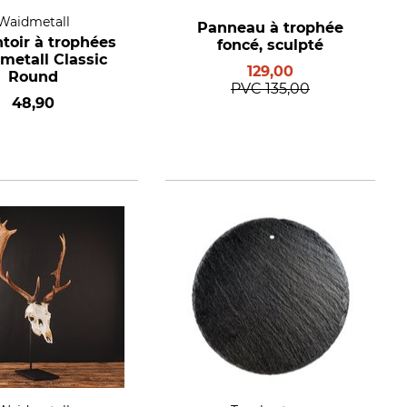
Waidmetall
Panneau à trophée
toir à trophées
foncé, sculpté
metall Classic
129,00
Round
PVC
135,00
48,90