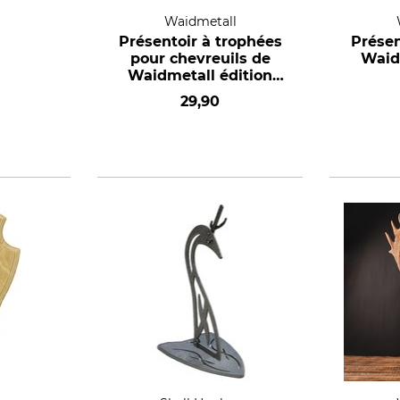
Waidmetall
é
Présentoir à trophées
Présen
pour chevreuils de
Waid
Waidmetall édition
Slim
29,90