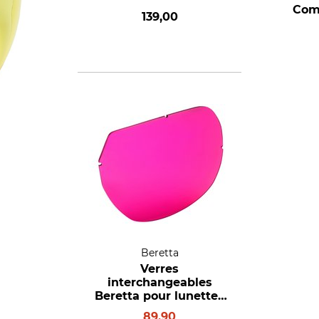
Com
139,00
Beretta
Verres
interchangeables
Beretta pour lunettes
de tir Competition EVO
89,90