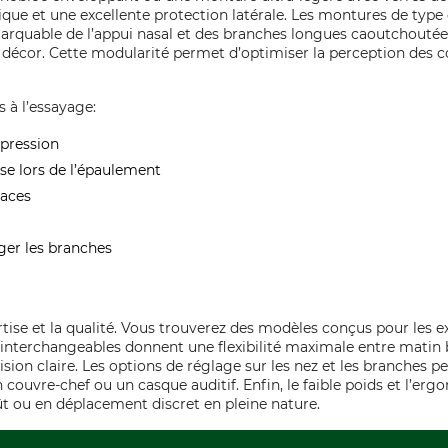
que et une excellente protection latérale. Les montures de type
marquable de l’appui nasal et des branches longues caoutchoutée
u décor. Cette modularité permet d’optimiser la perception des 
s à l’essayage:
 pression
se lors de l’épaulement
caces
ger les branches
e et la qualité. Vous trouverez des modèles conçus pour les exig
s interchangeables donnent une flexibilité maximale entre matin 
sion claire. Les options de réglage sur les nez et les branches 
ouvre-chef ou un casque auditif. Enfin, le faible poids et l’er
fût ou en déplacement discret en pleine nature.