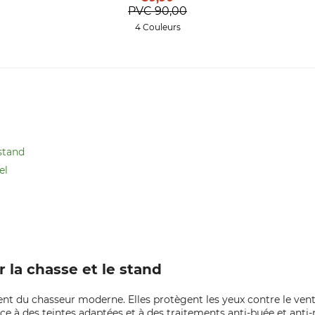
PVC
90,00
4 Couleurs
 stand
el
 la chasse et le stand
nt du chasseur moderne. Elles protègent les yeux contre le vent, l
 à des teintes adaptées et à des traitements anti-buée et anti-ray