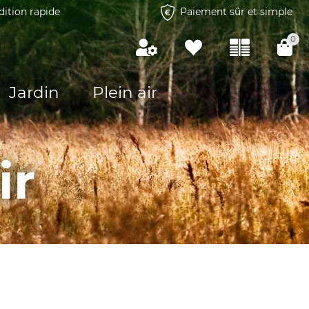
dition rapide
Paiement sûr et simple
0
Jardin
Plein air
ir