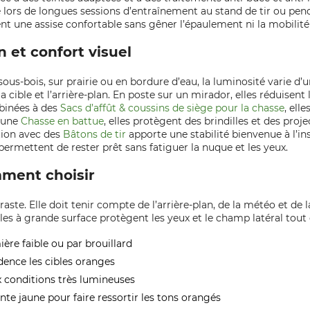
 lors de longues sessions d’entraînement au stand de tir ou pend
nt une assise confortable sans gêner l’épaulement ni la mobilité 
n et confort visuel
 sous-bois, sur prairie ou en bordure d’eau, la luminosité varie d
a cible et l’arrière-plan. En poste sur un mirador, elles réduisent
mbinées à des
Sacs d’affût & coussins de siège pour la chasse
, ell
’une
Chasse en battue
, elles protègent des brindilles et des pr
tion avec des
Bâtons de tir
apporte une stabilité bienvenue à l’in
ermettent de rester prêt sans fatiguer la nuque et les yeux.
omment choisir
raste. Elle doit tenir compte de l’arrière-plan, de la météo et de 
les à grande surface protègent les yeux et le champ latéral tout 
mière faible ou par brouillard
dence les cibles oranges
x conditions très lumineuses
te jaune pour faire ressortir les tons orangés