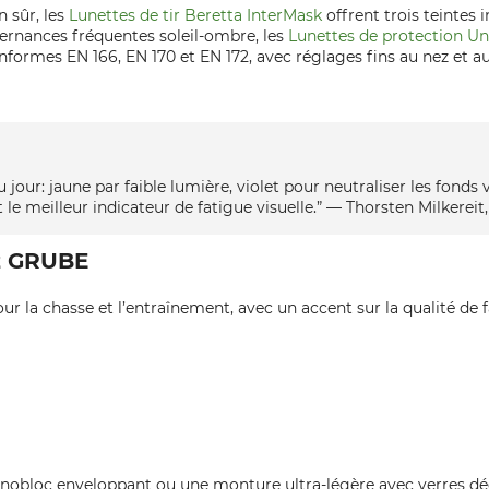
 sûr, les
Lunettes de tir Beretta InterMask
offrent trois teintes 
ternances fréquentes soleil-ombre, les
Lunettes de protection Un
onformes EN 166, EN 170 et EN 172, avec réglages fins au nez et a
du jour: jaune par faible lumière, violet pour neutraliser les fonds
st le meilleur indicateur de fatigue visuelle.” — Thorsten Milke
ez GRUBE
r la chasse et l’entraînement, avec un accent sur la qualité de f
monobloc enveloppant ou une monture ultra-légère avec verres d