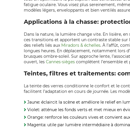
fatigue oculaire. Vous visez plus sereinement, même
modèles légers, enveloppants et bien ventilés assure
Applications à la chasse: protectio
Dans la nature, la lumière change vite. En lisière, en
ces transitions et apportent un contraste stable sur l
des reliefs liés aux
Miradors & échelles
. À l’affût, co
longues heures. En déplacement, notamment lors d
brusques ombre-soleil. Sur approche lente, l’associa
ouvert, les
Cannes-sièges
complètent l’ensemble et p
Teintes, filtres et traitements: c
La teinte des verres conditionne le confort et le cont
facilitent l’adaptation en cours de journée. Les modè
Jaune: éclaircit la scène et améliore le relief en lu
Violet: atténue les fonds verts et met mieux en évi
Orange: renforce les couleurs vives et convient au
Magenta: utile par lumière intermédiaire à dominan