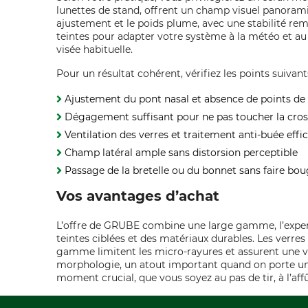
lunettes de stand, offrent un champ visuel panorami
ajustement et le poids plume, avec une stabilité re
teintes pour adapter votre système à la météo et a
visée habituelle.
Pour un résultat cohérent, vérifiez les points suivant
Ajustement du pont nasal et absence de points de
Dégagement suffisant pour ne pas toucher la cros
Ventilation des verres et traitement anti-buée effi
Champ latéral ample sans distorsion perceptible
Passage de la bretelle ou du bonnet sans faire bou
Vos avantages d’achat
L’offre de GRUBE combine une large gamme, l’expertis
teintes ciblées et des matériaux durables. Les verre
gamme limitent les micro-rayures et assurent une vi
morphologie, un atout important quand on porte un c
moment crucial, que vous soyez au pas de tir, à l’af