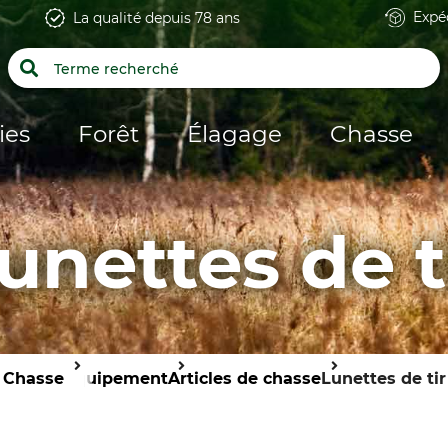
Expé
La qualité depuis 78 ans
ies
Forêt
Élagage
Chasse
unettes de t
Chasse
Équipement
Articles de chasse
Lunettes de tir