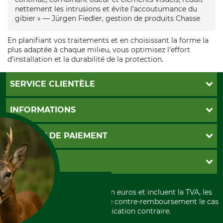
nettement les intrusions et évite l’accoutumance du
gibier » — Jürgen Fiedler, gestion de produits Chasse
En planifiant vos traitements et en choisissant la forme la
plus adaptée à chaque milieu, vous optimisez l’effort
d’installation et la durabilité de la protection.
SERVICE CLIENTÈLE
Foire aux questions
INFORMATIONS
Abonnement à la newsletter
Contact
CGV
MOYENS DE PAIEMENT
Garantie / Devis
Livraison
Paramètres des cookies
Conditions d'annulation
PayPal
GRUBE KG
Formulaire de rétraction
Carte de crédit
Politique de confidentialité
Paiement á l'avance
Histoire
Élimination et environnement
Tous les prix sont exprimés en euros et incluent la TVA, les
International
frais d'expédition et les frais de contre-remboursement le cas
Rétractation de votre commande
Portrait
échéant, sauf indication contraire.
Qui sommes-nous