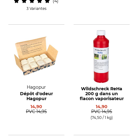
4
3 Variantes
Hagopur
Wildschreck ReHa
Dépôt d'odeur
200 g dans un
Hagopur
flacon vaporisateur
14,90
14,90
PVC
14,95
PVC
14,95
(74,50 / 1 kg)