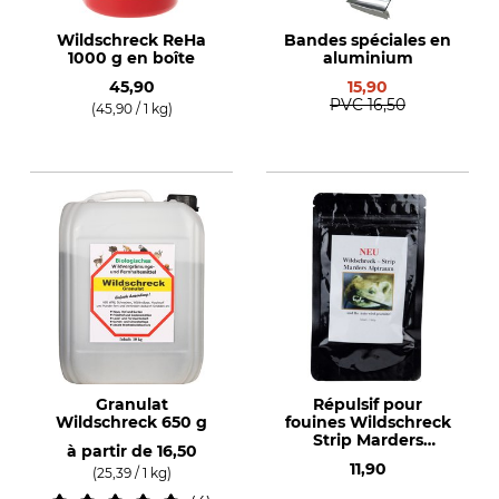
Wildschreck ReHa
Bandes spéciales en
1000 g en boîte
aluminium
45,90
15,90
PVC
16,50
(45,90 / 1 kg)
Granulat
Répulsif pour
Wildschreck 650 g
fouines Wildschreck
Strip Marders
à partir de
16,50
Alptraum
11,90
(25,39 / 1 kg)