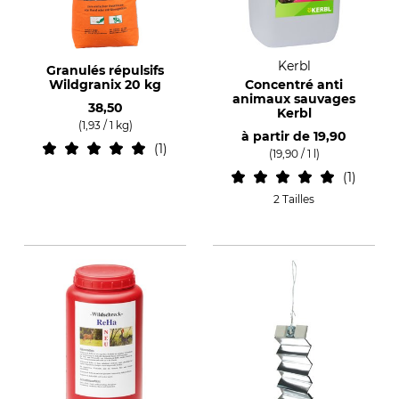
Kerbl
Granulés répulsifs
Wildgranix 20 kg
Concentré anti
animaux sauvages
38,50
Kerbl
(1,93 / 1 kg)
à partir de
19,90
1
(19,90 / 1 l)
1
2 Tailles