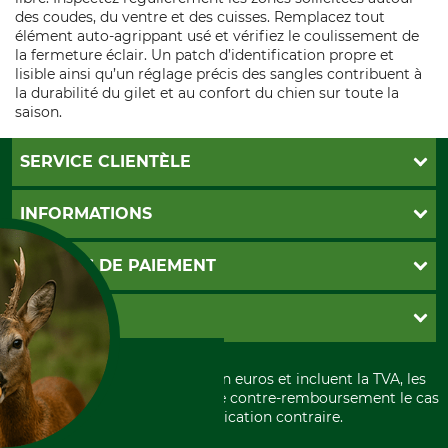
des coudes, du ventre et des cuisses. Remplacez tout
élément auto‑agrippant usé et vérifiez le coulissement de
la fermeture éclair. Un patch d’identification propre et
lisible ainsi qu’un réglage précis des sangles contribuent à
la durabilité du gilet et au confort du chien sur toute la
saison.
SERVICE CLIENTÈLE
Foire aux questions
INFORMATIONS
Abonnement à la newsletter
Contact
CGV
MOYENS DE PAIEMENT
Garantie / Devis
Livraison
Paramètres des cookies
Conditions d'annulation
PayPal
GRUBE KG
Formulaire de rétraction
Carte de crédit
Politique de confidentialité
Paiement á l'avance
Histoire
Élimination et environnement
Tous les prix sont exprimés en euros et incluent la TVA, les
International
frais d'expédition et les frais de contre-remboursement le cas
Rétractation de votre commande
Portrait
échéant, sauf indication contraire.
Qui sommes-nous