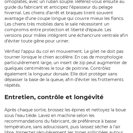
omoplates, avec un ruban souple. Référez‑vous ensuite au
guide du fabricant et anticipez l’épaisseur du pelage
hivernal. Les chiens d’arrêt et braques tirent souvent
avantage d’une coupe longue qui couvre mieux les flancs.
Les chiens très mobiles dans le sale nécessitent un
compromis entre protection et liberté d’épaule. Les
versions pour mâles intègrent une échancrure ventrale afin
d’éviter toute gêne pour uriner.
Vérifiez l’appui du col en mouvement. Le gilet ne doit pas
tourner lorsque le chien accélère. En cas de morphologie
particulièrement large, un insert de zip peut augmenter de
quelques centimètres le tour de poitrine. Contrôlez
également la longueur dorsale. Elle doit protéger sans
dépasser la base de la queue, afin d’éviter les frottements
répétés.
Entretien, contrôle et longévité
Après chaque sortie, brossez les épines et nettoyez la boue
sous l’eau tiède. Lavez en machine selon les
recommandations du fabricant, de préférence à basse
température, sans adoucissant, puis laissez sécher à l’air
libre. Inspectez régulièrement les zones sollicitées autour