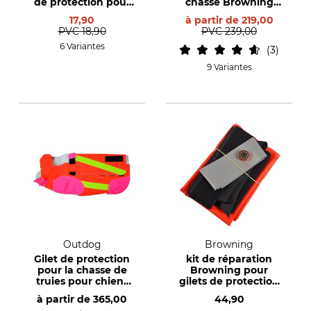
de protection pour
chasse Browning
chien de chasse à
Protect Hunter
17,90
à partir de
219,00
partir de 2019
PVC
18,90
PVC
239,00
6 Variantes
3
9 Variantes
Outdog
Browning
Gilet de protection
kit de réparation
pour la chasse de
Browning pour
truies pour chiens
gilets de protection
mâles Outdog
pour chiens de
à partir de
365,00
44,90
chasse