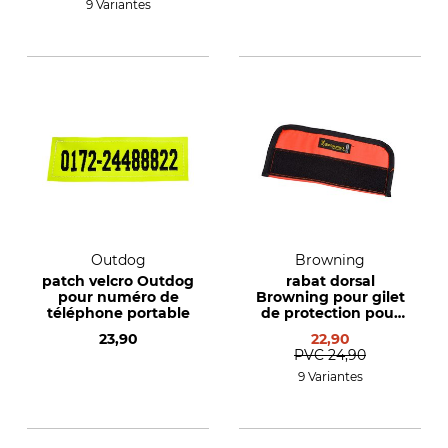
9 Variantes
Outdog
Browning
patch velcro Outdog
rabat dorsal
pour numéro de
Browning pour gilet
téléphone portable
de protection pour
chien de chasse
23,90
22,90
Protect Hunter
PVC
24,90
9 Variantes