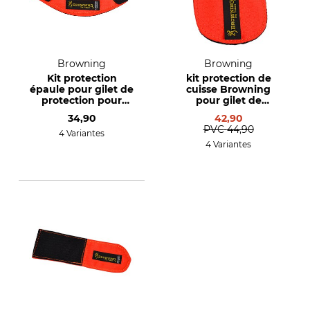
Browning
Browning
Kit protection
kit protection de
épaule pour gilet de
cuisse Browning
protection pour
pour gilet de
chien Browning
protection pour
34,90
42,90
Protect Hunter
chien de chasse
PVC
44,90
Protect Hunter
4 Variantes
4 Variantes