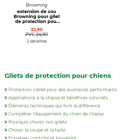
Browning
extension de cou
Browning pour gilet
de protection pour
chien de chasse
22,90
Protect Hunter
PVC
24,90
2 Variantes
Gilets de protection pour chiens
Protection ciblée pour des auxiliaires performants
Applications à la chasse et bénéfices concrets
Éléments techniques qui font la différence
Compléter l’équipement du chien de chasse
Pourquoi choisir nos gilets
Choisir la coupe et la taille
Entretien, contrôle et longévité